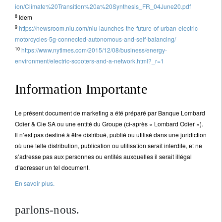
ion/Climate%20Transition%20a%20Synthesis_FR_04June20.pdf
8
Idem
9
https://newsroom.niu.com/niu-launches-the-future-of-urban-electric-
motorcycles-5g-connected-autonomous-and-self-balancing/
10
https://www.nytimes.com/2015/12/08/business/energy-
environment/electric-scooters-and-a-network.html?_r=1
Information Importante
Le présent document de marketing a été préparé par Banque Lombard
Odier & Cie SA ou une entité du Groupe (ci-après « Lombard Odier »).
Il n’est pas destiné à être distribué, publié ou utilisé dans une juridiction
où une telle distribution, publication ou utilisation serait interdite, et ne
s’adresse pas aux personnes ou entités auxquelles il serait illégal
d’adresser un tel document.
En savoir plus.
parlons-nous.