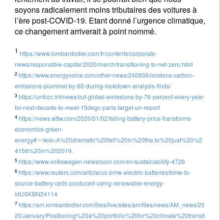
soyons radicalement moins tributaires des voitures à
l’ère post-COVID-19. Etant donné l’urgence climatique,
ce changement arriverait à point nommé.
1
https://www.lombardodier.com/fr/contents/corporate-
news/responsible-capital/2020/march/transitioning-to-net-zero.html
2
https://www.energyvoice.com/other-news/240936/londons-carbon-
emissions-plummet-by-60-during-lockdown-analysis-finds/
3
https://unfccc.int/news/cut-global-emissions-by-76-percent-every-year-
for-next-decade-to-meet-15degc-paris-target-un-report
4
https://news.wttw.com/2020/01/02/falling-battery-price-transforms-
economics-green-
energy#:~:text=A%20dramatic%20fall%20in%20the,to%20just%20%2
4156%20in%202019.
5
https://www.volkswagen-newsroom.com/en/sustainability-4726
6
https://www.reuters.com/article/us-bmw-electric-batteries/bmw-to-
source-battery-cells-produced-using-renewable-energy-
idUSKBN24114
7
https://am.lombardodier.com/files/live/sites/am/files/news/AM_news/20
20/January/Positioning%20a%20portfolio%20for%20climate%20transit