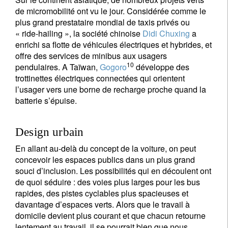
de micromobilité ont vu le jour. Considérée comme le
plus grand prestataire mondial de taxis privés ou
« ride-hailing », la société chinoise
Didi Chuxing
a
enrichi sa flotte de véhicules électriques et hybrides, et
offre des services de minibus aux usagers
10
pendulaires. A Taïwan,
Gogoro
développe des
trottinettes électriques connectées qui orientent
l’usager vers une borne de recharge proche quand la
batterie s’épuise.
Design urbain
En allant au-delà du concept de la voiture, on peut
concevoir les espaces publics dans un plus grand
souci d’inclusion. Les possibilités qui en découlent ont
de quoi séduire : des voies plus larges pour les bus
rapides, des pistes cyclables plus spacieuses et
davantage d’espaces verts. Alors que le travail à
domicile devient plus courant et que chacun retourne
lentement au travail, il se pourrait bien que nous