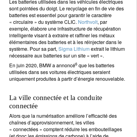
Les batteries utilisées dans les véhicules électriques
sont pointées du doigt. Le recyclage en fin de vie des
batteries est essentiel pour garantir le caractère
« circulaire » du système CLIC.
Northvolt
, par
exemple, élabore une infrastructure de récupération
intelligente visant à extraire et raffiner les métaux
élémentaires des batteries et à les réinjecter dans le
système. Pour sa part,
Sigma Lithium
extrait le lithium
nécessaire aux batteries sur un site « vert ».
6
En juin 2020, BMW a annoncé
que les batteries
utilisées dans ses voitures électriques seraient
S'inscrire à la newsletter
uniquement produites à partir d’énergie renouvelable.
Email
La ville connectée et la conduite
connectée
Title
First Name
Alors que la numérisation améliore l’efficacité des
chaînes d’approvisionnement, les villes
« connectées » comptent réduire les embouteillages
Last Name
(et donc les émissions de carbone) à l’aide de