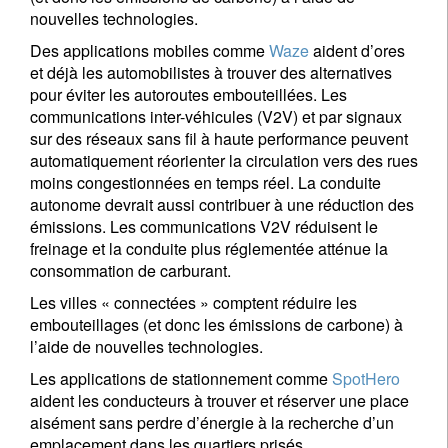
nouvelles technologies.
Country of residence
Des applications mobiles comme
Waze
aident d’ores
et déjà les automobilistes à trouver des alternatives
pour éviter les autoroutes embouteillées. Les
communications inter-véhicules (V2V) et par signaux
I'm not an US citizen*
sur des réseaux sans fil à haute performance peuvent
automatiquement réorienter la circulation vers des rues
Vos informations seront utilisées conformément à
moins congestionnées en temps réel. La conduite
notre
politique de confidentialité
.
autonome devrait aussi contribuer à une réduction des
émissions. Les communications V2V réduisent le
S'inscrire
freinage et la conduite plus réglementée atténue la
consommation de carburant.
Les villes « connectées » comptent réduire les
embouteillages (et donc les émissions de carbone) à
l’aide de nouvelles technologies.
Les applications de stationnement comme
SpotHero
aident les conducteurs à trouver et réserver une place
aisément sans perdre d’énergie à la recherche d’un
emplacement dans les quartiers prisés.