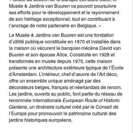
Musée & Jardins van Buuren va pouvoir poursuivre
ses efforts pour le développement et le rayonnement
Nom
de son héritage exceptionnel, tout en contribuant à
l’ancrage de notre partenaire en Belgique. »
Le Musée & Jardins van Buuren est une fondation
Pays de résidence
d’utilité publique constituée en 1970 et installée dans
la maison où vécurent le banquier-mécène David van
Buuren et son épouse Alice. Construite en 1928 et
Je ne suis pas citoyen US *
transformée en musée depuis 1975, cette maison
présente une architecture extérieure typique de l’École
Vos informations seront utilisées conformément à
d’Amsterdam. L’intérieur, chef-d’œuvre de l’Art déco,
notre
politique de confidentialité
.
offre un ensemble unique aménagé par des
décorateurs belges, français et néerlandais de renom.
S'inscrire
Les jardins, ouverts au public, font partie du réseau de
renommée internationale
European Route of Historic
Gardens
, un itinéraire culturel créé par le Conseil de
l’Europe pour promouvoir le patrimoine culturel des
jardins historiques européens.