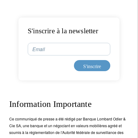
Je ne suis pas citoyen US *
Vos informations seront utilisées conformément à
S'inscrire à la newsletter
notre
politique de confidentialité
.
Email
S'inscrire
S'inscrire
Information Importante
Ce communiqué de presse a été rédigé par Banque Lombard Odier &
Cie SA, une banque et un négociant en valeurs mobilières agréé et
soumis à la réglementation de l’Autorité fédérale de surveillance des