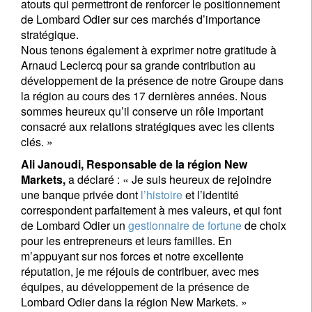
atouts qui permettront de renforcer le positionnement
de Lombard Odier sur ces marchés d’importance
stratégique.
Nous tenons également à exprimer notre gratitude à
Arnaud Leclercq pour sa grande contribution au
développement de la présence de notre Groupe dans
la région au cours des 17 dernières années. Nous
sommes heureux qu’il conserve un rôle important
S'inscrire à la newsletter
consacré aux relations stratégiques avec les clients
Email
clés. »
Ali Janoudi, Responsable de la région New
Markets,
a déclaré : « Je suis heureux de rejoindre
une banque privée dont
l’histoire
et l’identité
Titre
Prénom
correspondent parfaitement à mes valeurs, et qui font
de Lombard Odier un
gestionnaire de fortune
de choix
pour les entrepreneurs et leurs familles. En
Nom
m’appuyant sur nos forces et notre excellente
réputation, je me réjouis de contribuer, avec mes
équipes, au développement de la présence de
Pays de résidence
Lombard Odier dans la région New Markets. »