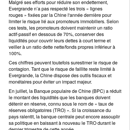
Malgré ses efforts pour réduire son endettement,
Evergrande n’a pas respecté les trois « lignes
rouges » fixées par la Chine l'année dernière pour
limiter le risque lié aux promoteurs immobiliers. Selon
ces tests, les promoteurs doivent maintenir un ratio
actif-passif en dessous de 70%, conserver des
liquidités pour couvrir leurs dettes à court terme et
veiller à un ratio dette nette/fonds propres inférieur à
100%.
Ces chiffres peuvent toutefois surestimer le risque de
S'inscrire à la newsletter
contagion. Tant que le risque de faillite reste limité à
Evergrande, la Chine dispose des outils fiscaux et
Email
monétaires pour éviter un impact majeur.
En juillet, la Banque populaire de Chine (BPC) a réduit
le montant des liquidités que les banques doivent
détenir en réserve, connu sous le nom de « taux de
Civilité
Prénom
réserves obligatoires (TRO) ». Si la croissance du
pays ralentit, la banque centrale peut encore assouplir
sa politique en baissant à nouveau le TRO durant le
Nom
dernier trimestre de cette année.