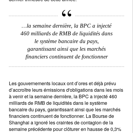
Pays de résidence
…la semaine dernière, la BPC a injecté
460 milliards de RMB de liquidités dans
Je ne suis pas résident ou citoyen des Etats-Unis
le système bancaire du pays,
Vos informations seront utilisées conformément à
garantissant ainsi que les marchés
notre
politique de confidentialité
.
financiers continuent de fonctionner
s'inscrire
Les gouvernements locaux ont d’ores et déjà prévu
d’accroître leurs émissions d'obligations dans les mois
à venir et la semaine dernière, la BPC a injecté 460
milliards de RMB de liquidités dans le système
bancaire du pays, garantissant ainsi que les marchés
financiers continuent de fonctionner. La Bourse de
Shanghai a ignoré les craintes de contagion de la
semaine précédente pour clôturer en hausse de 0,3%