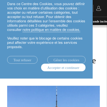
Dans ce Centre des Cookies, vous pouvez définir
vos choix en matière d’utilisation des cookies :
Français
accepter ou refuser certaines catégories, tout
accepter ou tout refuser. Pour obtenir des
informations détaillées sur l’ensemble des cookies
actualités.
perspectives d’investissement
Evergrande incite
utilisés parmi ces 3 catégories, veuillez
consulter
notre politique en matière de cookies.
perspectives d’investissement
Veuillez noter que le blocage de certains cookies
peut affecter votre expérience et les services
proposés.
Evergrande incite la
Chine à mettre de l'ordre
Tout refuser
Gérer les cookies
Accepter et continuer
dans sa maison