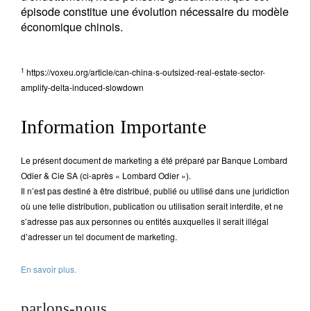
épisode constitue une évolution nécessaire du modèle
économique chinois.
1
https://voxeu.org/article/can-china-s-outsized-real-estate-sector-
amplify-delta-induced-slowdown
Information Importante
Le présent document de marketing a été préparé par Banque Lombard
Odier & Cie SA (ci-après « Lombard Odier »).
Il n’est pas destiné à être distribué, publié ou utilisé dans une juridiction
où une telle distribution, publication ou utilisation serait interdite, et ne
s’adresse pas aux personnes ou entités auxquelles il serait illégal
d’adresser un tel document de marketing.
En savoir plus.
parlons-nous.