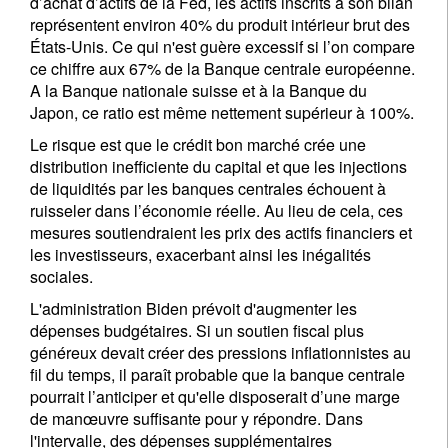
d’achat d’actifs de la Fed, les actifs inscrits à son bilan
représentent environ 40% du produit intérieur brut des
États-Unis. Ce qui n'est guère excessif si l’on compare
S'inscrire à la newsletter
ce chiffre aux 67% de la Banque centrale européenne.
A la Banque nationale suisse et à la Banque du
Email
Japon, ce ratio est même nettement supérieur à 100%.
Le risque est que le crédit bon marché crée une
distribution inefficiente du capital et que les injections
Civilité
Prénom
de liquidités par les banques centrales échouent à
ruisseler dans l’économie réelle. Au lieu de cela, ces
mesures soutiendraient les prix des actifs financiers et
Nom
les investisseurs, exacerbant ainsi les inégalités
sociales.
L'administration Biden prévoit d'augmenter les
Pays de résidence
dépenses budgétaires. Si un soutien fiscal plus
généreux devait créer des pressions inflationnistes au
fil du temps, il paraît probable que la banque centrale
Je ne suis pas résident ou citoyen des Etats-Unis
pourrait l’anticiper et qu'elle disposerait d’une marge
de manœuvre suffisante pour y répondre. Dans
Vos informations seront utilisées conformément à
l'intervalle, des dépenses supplémentaires