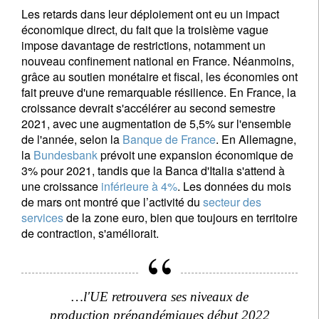
Les retards dans leur déploiement ont eu un impact
Civilité
Prénom
économique direct, du fait que la troisième vague
impose davantage de restrictions, notamment un
nouveau confinement national en France. Néanmoins,
Nom
grâce au soutien monétaire et fiscal, les économies ont
fait preuve d'une remarquable résilience. En France, la
croissance devrait s'accélérer au second semestre
Pays de résidence
2021, avec une augmentation de 5,5% sur l'ensemble
de l'année, selon la
Banque de France
. En Allemagne,
la
Bundesbank
prévoit une expansion économique de
3% pour 2021, tandis que la Banca d'Italia s'attend à
Je ne suis pas résident ou citoyen des Etats-Unis
une croissance
inférieure à 4%
. Les données du mois
de mars ont montré que l’activité du
secteur des
Vos informations seront utilisées conformément à
services
de la zone euro, bien que toujours en territoire
notre
politique de confidentialité
.
de contraction, s'améliorait.
s'inscrire
…l'UE retrouvera ses niveaux de
production prépandémiques début 2022