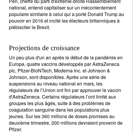
Pen, cheffe du parti d'extrême-droite Rassemblement
national, entend capitaliser sur un mécontentement
populaire similaire à celui qui a porté Donald Trump au
pouvoir en 2016 et incité les électeurs britanniques à
plébisciter le Brexit.
Projections de croissance
Un peu plus d'un an après le début de la pandémie en
Europe, quatre vaccins développés par AstraZeneca
plc, Pfizer-BioNTech, Moderna Inc. et Johnson &
Johnson, sont disponibles. Après une série de
suspensions au niveau national en mars, les
régulateurs de l’Union ont fini par approuver le vaccin
d'AstraZeneca. Certains régulateurs l’ont limité aux
groupes les plus âgés, suite à des problèmes de
S'inscrire à la newsletter
coagulation sanguine dans les populations plus
jeunes. Sur les 360 millions de doses promises au
Email
deuxième trimestre, 200 millions devraient provenir de
Pfizer.