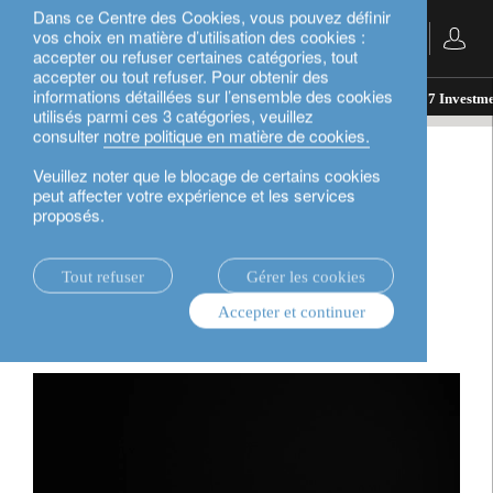
Dans ce Centre des Cookies, vous pouvez définir
vos choix en matière d’utilisation des cookies :
Français
accepter ou refuser certaines catégories, tout
accepter ou tout refuser. Pour obtenir des
informations détaillées sur l’ensemble des cookies
actualités.
perspectives d’investissement
Q3 2017 Investme
utilisés parmi ces 3 catégories, veuillez
consulter
notre politique en matière de cookies.
Q3 2017 Investment Outlook
Veuillez noter que le blocage de certains cookies
peut affecter votre expérience et les services
proposés.
Stéphane Monier
Head of Investments, Private Banking
Tout refuser
Gérer les cookies
Samy Chaar
Accepter et continuer
Chief Economist