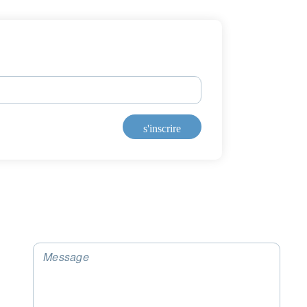
os informations seront utilisées conformément à notre
politique 
nfidentialité
.
s'inscrire
s'inscrire
Message