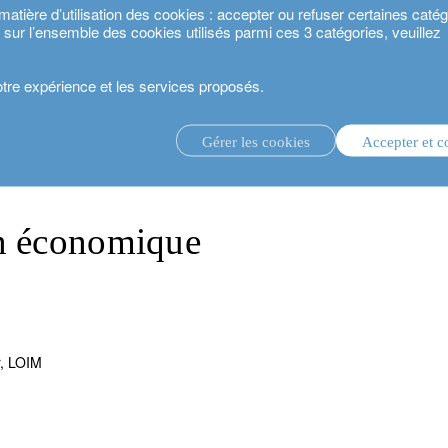
ière d’utilisation des cookies : accepter ou refuser certaines catégo
s sur l’ensemble des cookies utilisés parmi ces 3 catégories, veuillez
votre expérience et les services proposés.
e
Gérer les cookies
Accepter et c
té 2024.
gestion d’investissement discrétionnaire.
service de conseil en investissement.
.
on économique
estisseurs.
r, LOIM