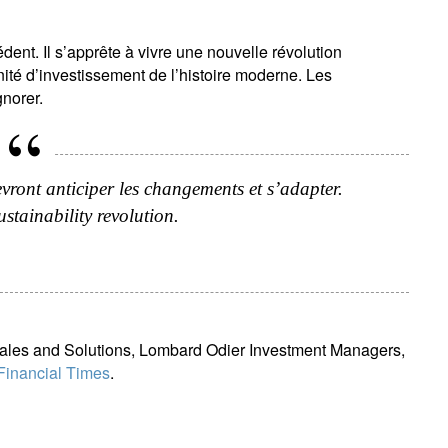
nt. Il s’apprête à vivre une nouvelle révolution
té d’investissement de l’histoire moderne. Les
gnorer.
evront anticiper les changements et s’adapter.
stainability revolution.
ewsletter
ail
Sales and Solutions, Lombard Odier Investment Managers,
Civilité
Prénom
Nom
Select an Option
Financial Times
.
Pays de résidence
Je ne suis pas résident ou citoyen
Select an Option
des Etats-Unis