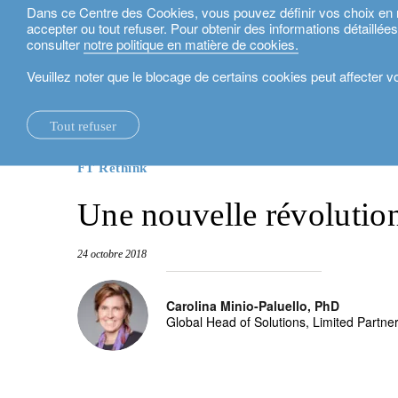
Dans ce Centre des Cookies, vous pouvez définir vos choix en mat
accepter ou tout refuser. Pour obtenir des informations détaillée
Français
consulter
notre politique en matière de cookies.
Veuillez noter que le blocage de certains cookies peut affecter 
actualités.
FT Rethink
Une nouvelle révolution économiqu
Tout refuser
la maison.
changements systémiques.
voir tout.
expertise locale.
fonds d'investissement.
nos services Technologie et Opérations.
rapport de durabili
suisse.
nos rapports financiers.
Le foyer éco-logique.
perspectives d’investissement.
investment solutions.
nos plateformes bancaires.
royaume-uni
FT Rethink
notre positionnement.
université d’oxford.
durabilité.
gestion de patrimoine.
france.
rethink investments
Une nouvelle révoluti
notre histoire.
building bridges.
planification patrimoniale.
belgique.
actifs non cotés.
24 octobre 2018
partenariats.
le crédit lombard.
luxembourg.
accompagner les inv
Carolina Minio-Paluello, PhD
durabilité d’entreprise.
philanthropie.
italie.
Global Head of Solutions, Limited Partne
prix.
My LO.
espagne.
notre siège social.
israël.