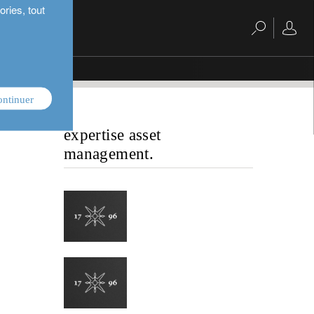
ries, tout
ontinuer
expertise asset
management.