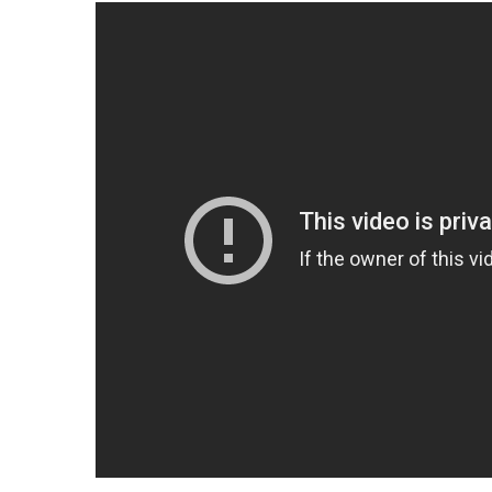
entrepreneurs.
moyen-orient.
UHNWI grands patrimoines.
brésil.