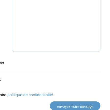
nis
.
notre
politique de confidentialité
.
envoyez votre message