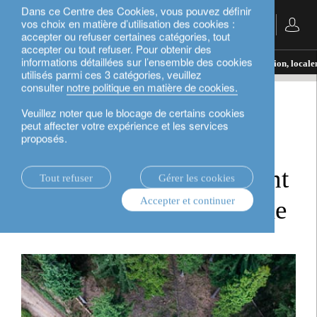
Dans ce Centre des Cookies, vous pouvez définir
vos choix en matière d’utilisation des cookies :
Français
accepter ou refuser certaines catégories, tout
accepter ou tout refuser. Pour obtenir des
informations détaillées sur l’ensemble des cookies
actualités.
FT Rethink
Mettre fin à la déforestation, local
utilisés parmi ces 3 catégories, veuillez
consulter
notre politique en matière de cookies.
FT Rethink
Veuillez noter que le blocage de certains cookies
peut affecter votre expérience et les services
proposés.
Mettre fin à la
déforestation, localement
Tout refuser
Gérer les cookies
Accepter et continuer
puis à l’échelle mondiale