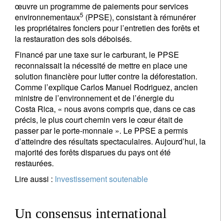
œuvre un programme de paiements pour services
S'inscrire à la newsletter
5
environnementaux
(PPSE), consistant à rémunérer
les propriétaires fonciers pour l’entretien des forêts et
Email
la restauration des sols déboisés.
Financé par une taxe sur le carburant, le PPSE
reconnaissait la nécessité de mettre en place une
Civilité
Prénom
solution financière pour lutter contre la déforestation.
Comme l’explique Carlos Manuel Rodriguez, ancien
ministre de l’environnement et de l’énergie du
Nom
Costa Rica, « nous avons compris que, dans ce cas
précis, le plus court chemin vers le cœur était de
passer par le porte-monnaie ». Le PPSE a permis
Pays de résidence
d’atteindre des résultats spectaculaires. Aujourd’hui, la
majorité des forêts disparues du pays ont été
restaurées.
Je ne suis pas résident ou citoyen des Etats-Unis
Lire aussi :
Investissement soutenable
Vos informations seront utilisées conformément à
notre
politique de confidentialité
.
Un consensus international