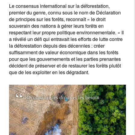
Le consensus international sur la déforestation,
s'inscrire
premier du genre, connu sous le nom de Déclaration
de principes sur les forêts, reconnaît « le droit
souverain des nations à gérer leurs forêts en
respectant leur propre politique environnementale. » Il
a révélé un défi qui entravait les efforts de lutte contre
la déforestation depuis des décennies : créer
suffisamment de valeur économique dans les forêts
pour que les gouvernements et les parties prenantes
décident de préserver et de restaurer les forêts plutôt
que de les exploiter en les dégradant.
R
e
c
o
n
n
a
î
t
r
e
l
e
s
d
r
o
i
t
s
e
t
l
e
s
b
e
s
o
i
n
s
d
e
s
p
o
p
u
l
a
t
i
o
n
s
q
u
i
d
é
p