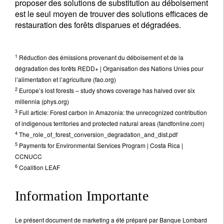
proposer des solutions de substitution au déboisement
est le seul moyen de trouver des solutions efficaces de
restauration des forêts disparues et dégradées.
1
Réduction des émissions provenant du déboisement et de la
dégradation des forêts REDD+ | Organisation des Nations Unies pour
l’alimentation et l’agriculture (fao.org)
2
Europe’s lost forests – study shows coverage has halved over six
millennia (phys.org)
3
Full article: Forest carbon in Amazonia: the unrecognized contribution
of indigenous territories and protected natural areas (tandfonline.com)
4
The_role_of_forest_conversion_degradation_and_dist.pdf
5
Payments for Environmental Services Program | Costa Rica |
CCNUCC
6
Coalition LEAF
Information Importante
Le présent document de marketing a été préparé par Banque Lombard