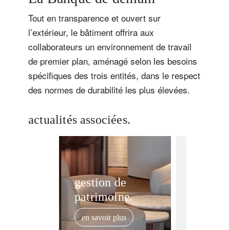
Pays de résidence
Tout en transparence et ouvert sur
l’extérieur, le bâtiment offrira aux
collaborateurs un environnement de travail
Je ne suis pas résident ou citoyen des Etats-Unis
de premier plan, aménagé selon les besoins
spécifiques des trois entités, dans le respect
Vos informations seront utilisées conformément à
notre
politique de confidentialité
.
des normes de durabilité les plus élevées.
s'inscrire
actualités associées.
media releas
Lombar
gestion de
patrimoine.
inaugu
nouvea
en savoir plus
emblém