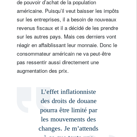
de pouvoir d’achat de la population
Pays de résidence
américaine. Puisqu’il veut baisser les impôts
sur les entreprises, il a besoin de nouveaux
revenus fiscaux et il a décidé de les prendre
Je ne suis pas résident ou citoyen des Etats-Unis
sur les autres pays. Mais ces derniers vont
réagir en affaiblissant leur monnaie. Donc le
Vos informations seront utilisées conformément à
consommateur américain ne va peut-être
notre
politique de confidentialité
.
pas ressentir aussi directement une
s'inscrire
augmentation des prix.
L’effet inflationniste
des droits de douane
pourra être limité par
les mouvements des
changes. Je m’attends