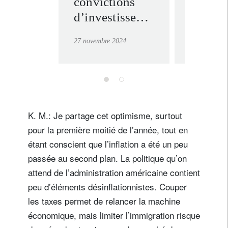
convictions
portefe
d’investissement
pour la
pour 2025
procha
27 novembre 2024
17 décembre
décenn
K. M.: Je partage cet optimisme, surtout
pour la première moitié de l’année, tout en
étant conscient que l’inflation a été un peu
passée au second plan. La politique qu’on
attend de l’administration américaine contient
peu d’éléments désinflationnistes. Couper
les taxes permet de relancer la machine
économique, mais limiter l’immigration risque