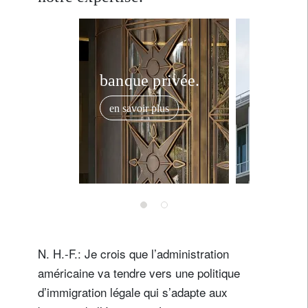
banque privée.
invest
solutio
en savoir plus
en savoir
N. H.-F.: Je crois que l’administration
américaine va tendre vers une politique
d’immigration légale qui s’adapte aux