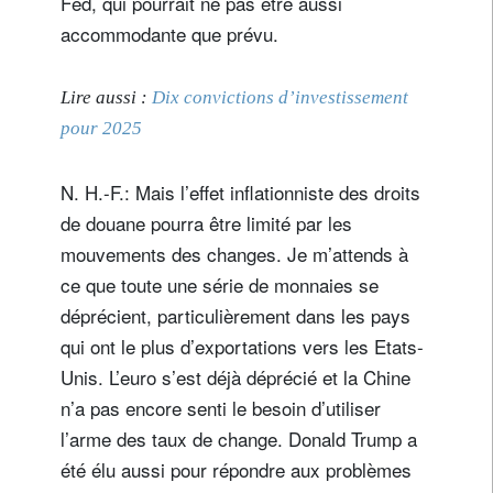
Fed, qui pourrait ne pas être aussi
accommodante que prévu.
Lire aussi :
Dix convictions d’investissement
pour 2025
N. H.-F.: Mais l’effet inflationniste des droits
de douane pourra être limité par les
S'inscrire à la newsletter
mouvements des changes. Je m’attends à
Email
ce que toute une série de monnaies se
déprécient, particulièrement dans les pays
qui ont le plus d’exportations vers les Etats-
Unis. L’euro s’est déjà déprécié et la Chine
Civilité
Prénom
n’a pas encore senti le besoin d’utiliser
l’arme des taux de change. Donald Trump a
Nom
été élu aussi pour répondre aux problèmes