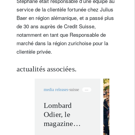
Stéphane était responsable d’une équipe au
service de la clientèle fortunée chez Julius
Baer en région alémanique, et a passé plus
de 30 ans auprès de Credit Suisse,
notamment en tant que Responsable de
marché dans la région zurichoise pour la
clientèle privée.
actualités associées.
media releases
suisse
Lombard
fribour
Odier, le
en savoir
magazine
Bilan et la