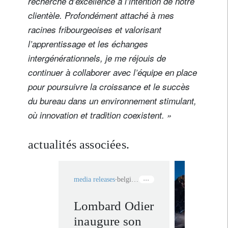
recherche d’excellence à l’intention de notre
clientèle. Profondément attaché à mes
Nom
racines fribourgeoises et valorisant
l’apprentissage et les échanges
intergénérationnels, je me réjouis de
Pays de résidence
continuer à collaborer avec l’équipe en place
pour poursuivre la croissance et le succès
Je ne suis pas résident ou citoyen des Etats-Unis
du bureau dans un environnement stimulant,
où innovation et tradition coexistent. »
Vos informations seront utilisées conformément à
notre
politique de confidentialité
.
actualités associées.
s'inscrire
media releases
belgique
Lombard Odier
notre e
inaugure son
de ban