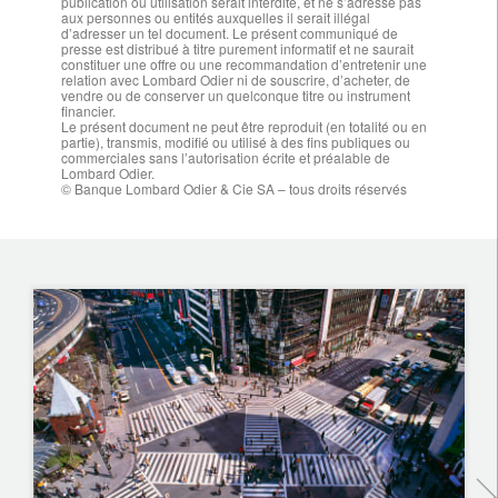
publication ou utilisation serait interdite, et ne s’adresse pas
aux personnes ou entités auxquelles il serait illégal
d’adresser un tel document. Le présent communiqué de
presse est distribué à titre purement informatif et ne saurait
constituer une offre ou une recommandation d’entretenir une
relation avec Lombard Odier ni de souscrire, d’acheter, de
vendre ou de conserver un quelconque titre ou instrument
financier.
Le présent document ne peut être reproduit (en totalité ou en
partie), transmis, modifié ou utilisé à des fins publiques ou
commerciales sans l’autorisation écrite et préalable de
Lombard Odier.
© Banque Lombard Odier & Cie SA – tous droits réservés