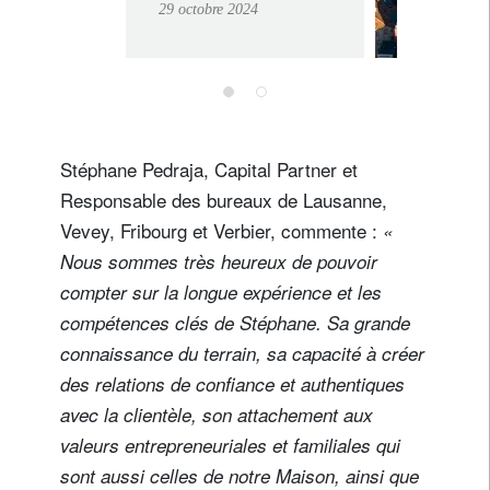
29 octobre 2024
HEG Fribourg
publient les
résultats d’une
vaste étude sur
les entreprises
Stéphane Pedraja, Capital Partner et
familiales
Responsable des bureaux de Lausanne,
romandes
Vevey, Fribourg et Verbier, commente :
«
Nous sommes très heureux de pouvoir
compter sur la longue expérience et les
compétences clés de Stéphane. Sa grande
connaissance du terrain, sa capacité à créer
des relations de confiance et authentiques
avec la clientèle, son attachement aux
valeurs entrepreneuriales et familiales qui
sont aussi celles de notre Maison, ainsi que