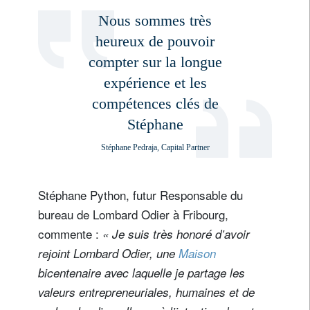
Nous sommes très
heureux de pouvoir
compter sur la longue
expérience et les
compétences clés de
Stéphane
Stéphane Pedraja, Capital Partner
Stéphane Python, futur Responsable du
bureau de Lombard Odier à Fribourg,
S'inscrire à la newsletter
commente :
« Je suis très honoré d’avoir
Email
rejoint Lombard Odier, une
Maison
bicentenaire avec laquelle je partage les
valeurs entrepreneuriales, humaines et de
Civilité
Prénom