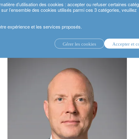
ière d’utilisation des cookies : accepter ou refuser certaines catégo
s sur l’ensemble des cookies utilisés parmi ces 3 catégories, veuillez
votre expérience et les services proposés.
trobaek en qualité de Chief Investment Officer
Gérer les cookies
Accepter et c
té 2024.
gestion d’investissement discrétionnaire.
service de conseil en investissement.
.
estisseurs.