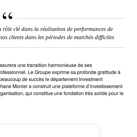
Civilité
Prénom
Nom
Select an Option
 rôle clé dans la réalisation de performances de
s clients dans les périodes de marchés difficiles
Pays de résidence
Je ne suis pas résident ou citoyen
Select an Option
des Etats-Unis
os informations seront utilisées conformément à notre
politique 
assurera une transition harmonieuse de ses
nfidentialité
.
rofessionnel. Le Groupe exprime sa profonde gratitude à
c beaucoup de succès le département Investment
s'inscrire
phane Monier a construit une plateforme d’investissement
ganisation, qui constitue une fondation très solide pour le