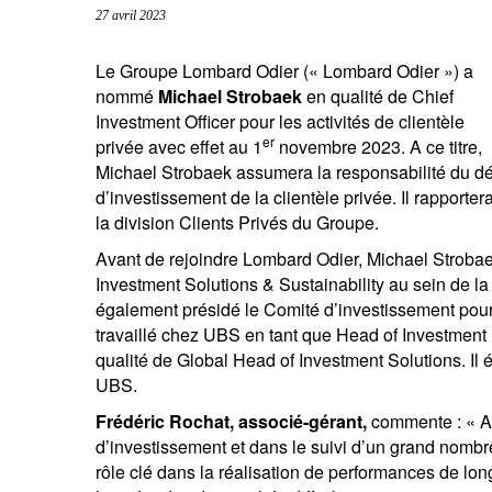
27 avril 2023
entrepreneurs.
moyen-orient.
UHNWI grands patrimoines.
brésil.
Le Groupe Lombard Odier (« Lombard Odier ») a
nommé
Michael Strobaek
en qualité de Chief
Investment Officer pour les activités de clientèle
er
privée avec effet au 1
novembre 2023. A ce titre,
Michael Strobaek assumera la responsabilité du 
d’investissement de la clientèle privée. Il rapport
la division Clients Privés du Groupe.
Avant de rejoindre Lombard Odier, Michael Strobae
Investment Solutions & Sustainability au sein de l
également présidé le Comité d’investissement pour la
travaillé chez UBS en tant que Head of Investmen
qualité de Global Head of Investment Solutions. I
UBS.
Frédéric Rochat, associé-gérant,
commente : « A
S
d’investissement et dans le suivi d’un grand nombre
rôle clé dans la réalisation de performances de l
Em