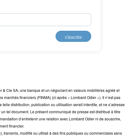
s'inscrire
& Cie SA, une banque et un négociant en valeurs mobilières agréé et
des marchés financiers (FINMA) (ci-après « Lombard Odier »). Il n’est pas
 telle distribution, publication ou utilisation serait interdite, et ne s’adresse
er un tel document. Le présent communiqué de presse est distribué à titre
mmandation d’entretenir une relation avec Lombard Odier ni de souscrire,
ment financier.
e), transmis, modifié ou utilisé à des fins publiques ou commerciales sans