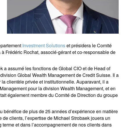
département
Investment Solutions
et présidera le Comité
era à Frédéric Rochat, associé-gérant et co-responsable de
k a assumé les fonctions de Global CIO et de Head of
a division Global Wealth Management de Credit Suisse. Il a
 clientèle privée et institutionnelle. Auparavant, il a
t Management pour la division Wealth Management, et en
l était également membre du Comité de Direction du groupe
u bénéfice de plus de 25 années d’expérience en matière
'inscrire à la newsletter
 de clients, l’expertise de Michael Strobaek jouera un
ong terme et dans l’accompagnement de nos clients dans
ail