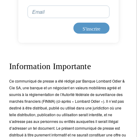
Email
Je ne suis pas citoyen US *
S'inscrire
Vos informations seront utilisées conformément à
notre
politique de confidentialité
.
S'inscrire
Information Importante
Ce communiqué de presse a été rédigé par Banque Lombard Odier &
Cie SA, une banque et un négociant en valeurs mobilières agréé et
soumis à la réglementation de l’Autorité fédérale de surveillance des
marchés financiers (FINMA) (ci-après « Lombard Odier »). Il n’est pas
destiné à être distribué, publié ou utilisé dans une juridiction où une
telle distribution, publication ou utilisation serait interdite, et ne
s’adresse pas aux personnes ou entités auxquelles il serait illégal
d’adresser un tel document. Le présent communiqué de presse est
distribué à titre purement informatif et ne saurait constituer une offre ou