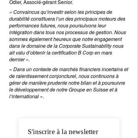
Odier, Associé-gérant Senior.
« Convaincus qu’investir selon les principes de
durabilité constituera l’un des principaux moteurs des
performances futures, nous poursuivons leur
intégration dans tous nos processus de gestion. Nous
sommes également heureux que notre engagement
dans le domaine de la Corporate Sustainability nous
ait valu d’obtenir la certification B Corp en mars
S'inscrire à la newsletter
dernier ».
Email
«
Dans un contexte de marchés financiers incertains et
de ralentissement conjoncturel, nous continuons à
gérer de manière prudente notre bilan et à poursuivre
le développement de notre Groupe en Suisse et à
Titre
Prénom
l’international
».
Nom
S'inscrire à la newsletter
Pays de résidence