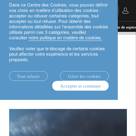
Dans ce Centre des Cookies, vous pouvez définir
vos choix en matière d’utilisation des cookies :
Français
accepter ou refuser certaines catégories, tout
accepter ou tout refuser. Pour obtenir des
informations détaillées sur l’ensemble des cookies
actualités.
perspectives d’investissement
Tempête de septem
utilisés parmi ces 3 catégories, veuillez
consulter
notre politique en matière de cookies.
perspectives d’investissement
Veuillez noter que le blocage de certains cookies
peut affecter votre expérience et les services
proposés.
Tempête de septembre
pour les actions et crise
Tout refuser
Gérer les cookies
Accepter et continuer
énergétique