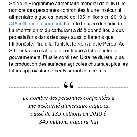
Selon le Programme alimentaire mondial de l’ONU, le
Email
nombre des personnes confrontées à une insécurité
alimentaire aiguë est passé de 135 millions en 2019 à
345 millions aujourd’hui
. La forte hausse des prix de
l’alimentation et du carburant a déjà donné lieu à des
Civilité
Prénom
protestations dans des pays aussi différents que
l’Indonésie, l’Iran, la Tunisie, le Kenya et le Pérou. Au
Sri Lanka, en mai, elle a contribué à faire chuter le
Nom
gouvernement. Plus le conflit en Ukraine durera, plus
la production des surfaces agricoles chutera et plus les
futurs approvisionnements seront compromis.
Pays de résidence
Je ne suis pas résident ou citoyen des Etats-Unis
Le nombre des personnes confrontées à
une insécurité alimentaire aiguë est
Vos informations seront utilisées conformément à
passé de 135 millions en 2019 à
notre
politique de confidentialité
.
345 millions aujourd’hui
s'inscrire