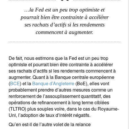
…la Fed est un peu trop optimiste et
pourrait bien être contrainte à accélérer
Civilité
Prénom
ses rachats d’actifs si les rendements
commencent à augmenter.
Nom
De fait, nous estimons que la Fed est un peu trop
Pays de résidence
optimiste et pourrait bien être contrainte à accélérer
ses rachats d’actifs si les rendements commencent à
augmenter. Quant à la Banque centrale européenne
Je ne suis pas résident ou citoyen des Etats-Unis
(
BCE
) et la
Banque d’Angleterre
(BoE), elles vont
probablement prendre d’autres mesures comme un
renforcement de l’assouplissement quantitatif, des
Vos informations seront utilisées conformément à
opérations de refinancement à long terme ciblées
notre
politique de confidentialité
.
(TLTRO) plus souples voire, dans le cas du Royaume-
Uni, l’adoption de taux d’intérêt négatifs.
s'inscrire
Qu’en est-il de l’autre volet de la relance