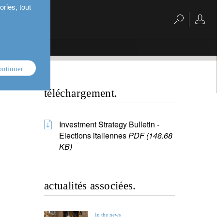
ries, tout
ontinuer
téléchargement.
Investment Strategy Bulletin -
Elections italiennes
PDF (148.68
KB)
actualités associées.
In the news