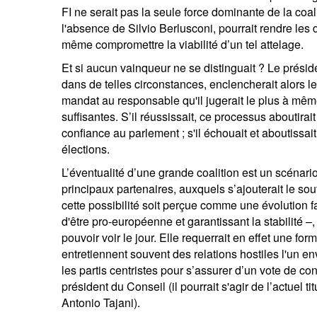
FI ne serait pas la seule force dominante de la coal
l'absence de Silvio Berlusconi, pourrait rendre les 
même compromettre la viabilité d’un tel attelage.
Et si aucun vainqueur ne se distinguait ? Le présid
dans de telles circonstances, enclencherait alors
mandat au responsable qu'il jugerait le plus à mêm
suffisantes. S’il réussissait, ce processus aboutir
confiance au parlement ; s'il échouait et aboutissai
élections.
L’éventualité d’une grande coalition est un scénario
principaux partenaires, auxquels s’ajouterait le sou
cette possibilité soit perçue comme une évolution 
d'être pro-européenne et garantissant la stabilité –
pouvoir voir le jour. Elle requerrait en effet une for
entretiennent souvent des relations hostiles l'un en
les partis centristes pour s’assurer d’un vote de c
président du Conseil (il pourrait s'agir de l’actuel 
Antonio Tajani).