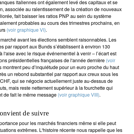
nques italiennes ont également levé des capitaux et se
ion, associée au ralentissement de la création de nouveaux
rée, fait baisser les ratios PNP au sein du système
alement probables au cours des trimestres prochains, en
ours
(voir graphique VI)
.
 marché avant les élections semblent raisonnables. Les
es par rapport aux Bunds s’établissent à environ 130
 l'aise avec le risque événementiel à venir – l’écart est
ctions présidentielles françaises de l'année dernière
(voir
 montrent peu d’inquiétude pour un euro proche du haut
près un rebond substantiel par rapport aux creux sous les
R/CHF, qui se négocie actuellement juste au-dessus de
auts, mais reste nettement supérieur à la fourchette qui
tant de fait le même message
(voir graphique VIII)
.
convient de suivre
mportance pour les marchés financiers même si elle peut
tuations extrêmes. L'histoire récente nous rappelle que les