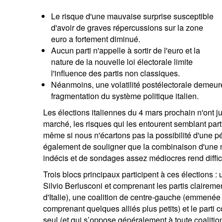
entrepreneurs.
moyen-orient.
Le risque d'une mauvaise surprise susceptible
d'avoir de graves répercussions sur la zone
UHNWI grands patrimoines.
brésil.
euro a fortement diminué.
Aucun parti n'appelle à sortir de l'euro et la
nature de la nouvelle loi électorale limite
l'influence des partis non classiques.
Néanmoins, une volatilité postélectorale demeure
fragmentation du système politique italien.
Les élections italiennes du 4 mars prochain n'ont j
marché, les risques qui les entourent semblant part
même si nous n'écartons pas la possibilité d'une péri
également de souligner que la combinaison d'une no
indécis et de sondages assez médiocres rend difficil
Trois blocs principaux participent à ces élections : u
Silvio Berlusconi et comprenant les partis claireme
d'Italie), une coalition de centre-gauche (emmenée
comprenant quelques alliés plus petits) et le parti 
seul (et qui s’oppose généralement à toute coalition