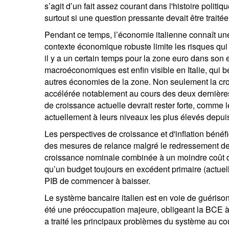
s’agit d’un fait assez courant dans l'histoire politiqu
surtout si une question pressante devait être traitée
Pendant ce temps, l’économie italienne connaît un
contexte économique robuste limite les risques qui
il y a un certain temps pour la zone euro dans son
macroéconomiques est enfin visible en Italie, qui b
autres économies de la zone. Non seulement la croi
accélérée notablement au cours des deux dernièr
de croissance actuelle devrait rester forte, comme 
actuellement à leurs niveaux les plus élevés depu
Les perspectives de croissance et d'inflation béné
des mesures de relance malgré le redressement de la
croissance nominale combinée à un moindre coût d'i
qu’un budget toujours en excédent primaire (actuell
PIB de commencer à baisser.
Le système bancaire italien est en voie de guérison
été une préoccupation majeure, obligeant la BCE à 
a traité les principaux problèmes du système au co