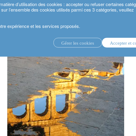
ière d’utilisation des cookies : accepter ou refuser certaines catégo
s sur l’ensemble des cookies utilisés parmi ces 3 catégories, veuillez
votre expérience et les services proposés.
es : L’incertitude ne devrait pas freiner la reprise
Gérer les cookies
Accepter et c
té 2024.
gestion d’investissement discrétionnaire.
service de conseil en investissement.
.
estisseurs.