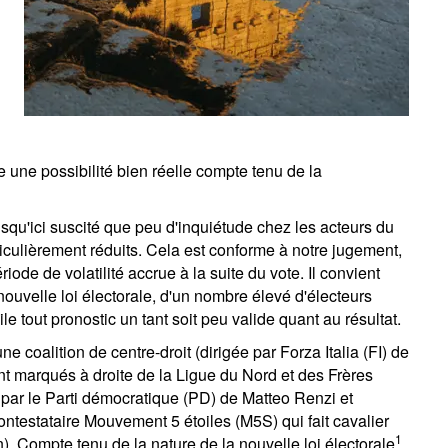
 une possibilité bien réelle compte tenu de la
usqu'ici suscité que peu d'inquiétude chez les acteurs du
iculièrement réduits. Cela est conforme à notre jugement,
ode de volatilité accrue à la suite du vote. Il convient
uvelle loi électorale, d'un nombre élevé d'électeurs
e tout pronostic un tant soit peu valide quant au résultat.
ne coalition de centre-droit (dirigée par Forza Italia (FI) de
nt marqués à droite de la Ligue du Nord et des Frères
 par le Parti démocratique (PD) de Matteo Renzi et
contestataire Mouvement 5 étoiles (M5S) qui fait cavalier
1
). Compte tenu de la nature de la nouvelle loi électorale
,