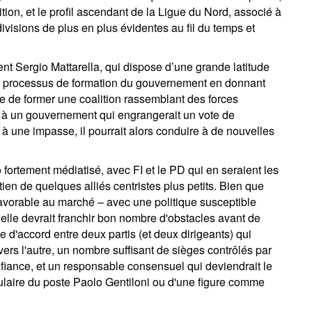
ition, et le profil ascendant de la Ligue du Nord, associé à
divisions de plus en plus évidentes au fil du temps et
ent Sergio Mattarella, qui dispose d’une grande latitude
 le processus de formation du gouvernement en donnant
e de former une coalition rassemblant des forces
ait à un gouvernement qui engrangerait un vote de
t à une impasse, il pourrait alors conduire à de nouvelles
 fortement médiatisé, avec FI et le PD qui en seraient les
tien de quelques alliés centristes plus petits. Bien que
favorable au marché – avec une politique susceptible
, elle devrait franchir bon nombre d'obstacles avant de
me d'accord entre deux partis (et deux dirigeants) qui
vers l'autre, un nombre suffisant de sièges contrôlés par
onfiance, et un responsable consensuel qui deviendrait le
titulaire du poste Paolo Gentiloni ou d'une figure comme