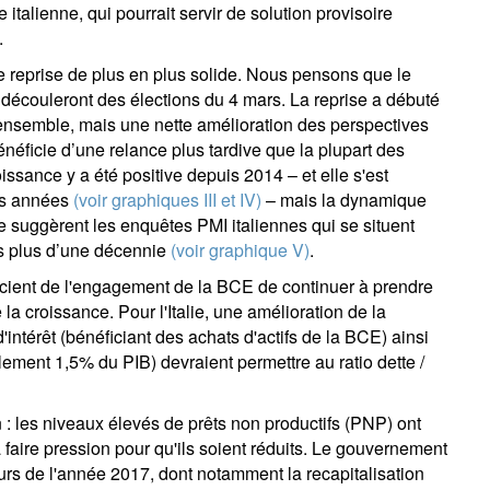
e italienne, qui pourrait servir de solution provisoire
.
e reprise de plus en plus solide. Nous pensons que le
 découleront des élections du 4 mars. La reprise a débuté
 ensemble, mais une nette amélioration des perspectives
énéficie d’une relance plus tardive que la plupart des
ssance y a été positive depuis 2014 – et elle s'est
es années
(voir graphiques III et IV)
– mais la dynamique
le suggèrent les enquêtes PMI italiennes qui se situent
is plus d’une décennie
(voir graphique V)
.
ficient de l'engagement de la BCE de continuer à prendre
 croissance. Pour l'Italie, une amélioration de la
ntérêt (bénéficiant des achats d'actifs de la BCE) ainsi
ement 1,5% du PIB) devraient permettre au ratio dette /
 : les niveaux élevés de prêts non productifs (PNP) ont
faire pression pour qu'ils soient réduits. Le gouvernement
urs de l'année 2017, dont notamment la recapitalisation