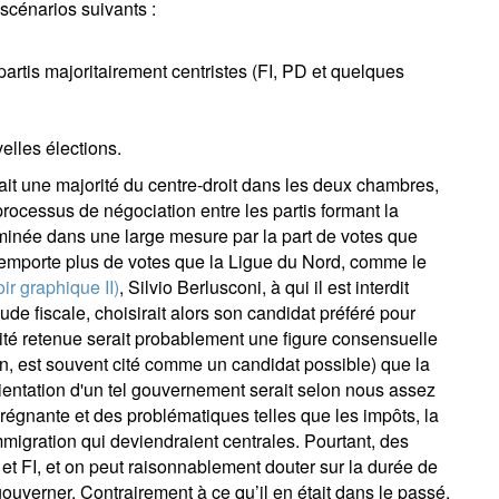
scénarios suivants :
partis majoritairement centristes (FI, PD et quelques
elles élections.
rait une majorité du centre-droit dans les deux chambres,
processus de négociation entre les partis formant la
rminée dans une large mesure par la part de votes que
remporte plus de votes que la Ligue du Nord, comme le
oir graphique II)
, Silvio Berlusconi, à qui il est interdit
de fiscale, choisirait alors son candidat préféré pour
ité retenue serait probablement une figure consensuelle
n, est souvent cité comme un candidat possible) que la
ientation d'un tel gouvernement serait selon nous assez
égnante et des problématiques telles que les impôts, la
immigration qui deviendraient centrales. Pourtant, des
 et FI, et on peut raisonnablement douter sur la durée de
à gouverner. Contrairement à ce qu’il en était dans le passé,