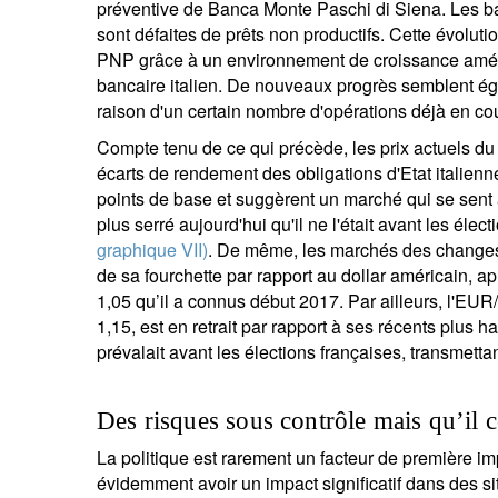
préventive de Banca Monte Paschi di Siena. Les ba
sont défaites de prêts non productifs. Cette évolut
PNP grâce à un environnement de croissance amélio
bancaire italien. De nouveaux progrès semblent ég
raison d'un certain nombre d'opérations déjà en c
Compte tenu de ce qui précède, les prix actuels du
écarts de rendement des obligations d'Etat italienn
points de base et suggèrent un marché qui se sent à
plus serré aujourd'hui qu'il ne l'était avant les éle
graphique VII)
. De même, les marchés des changes
de sa fourchette par rapport au dollar américain, a
1,05 qu’il a connus début 2017. Par ailleurs, l'EU
1,15, est en retrait par rapport à ses récents plus h
prévalait avant les élections françaises, transmet
Des risques sous contrôle mais qu’il 
La politique est rarement un facteur de première i
évidemment avoir un impact significatif dans des si