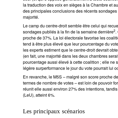
la traduction des voix en sièges à la Chambre et a
des principales conclusions des récents sondages es
majorité.
Le camp du centre-droit semble être celui qui recuei
2
sondages publiés à la fin de la semaine dernière
.
proche de 37%. La loi électorale favorise les coali
tend à être plus élevé que leur pourcentage du vot
les experts estiment que le centre-droit devrait ob
(en fait, une majorité dans les deux chambres ser
pourcentage aussi élevé à cette coalition ; elle ne
légère surperformance le jour du vote pourrait lui oc
En revanche, le M5S – malgré son score proche de 
termes de nombre de votes – est loin de pouvoir fo
réunit elle aussi environ 27% des intentions, tandis 
(LeU), atteint 6%.
Les principaux scénarios