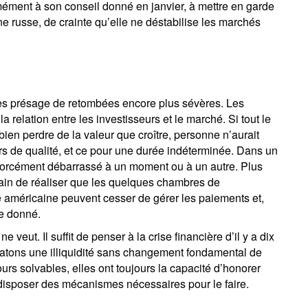
mément à son conseil donné en janvier, à mettre en garde
ne russe, de crainte qu’elle ne déstabilise les marchés
'inscrire à la newsletter
ail
ides présage de retombées encore plus sévères. Les
a relation entre les investisseurs et le marché. Si tout le
Title
First Name
Last Name
Select an Option
ien perdre de la valeur que croître, personne n’aurait
urs de qualité, et ce pour une durée indéterminée. Dans un
 forcément débarrassé à un moment ou à un autre. Plus
Country of residence
Select an Option
I'm not an US citizen*
rain de réaliser que les quelques chambres de
se américaine peuvent cesser de gérer les paiements et,
os informations seront utilisées conformément à notre
politique 
re donné.
nfidentialité
.
e veut. Il suffit de penser à la crise financière d’il y a dix
statons une illiquidité sans changement fondamental de
S'inscrire
ours solvables, elles ont toujours la capacité d’honorer
s disposer des mécanismes nécessaires pour le faire.