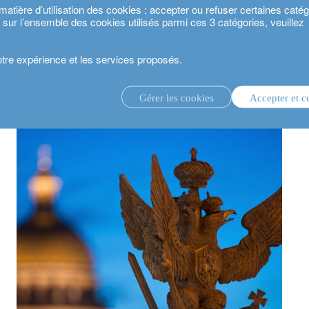
ière d’utilisation des cookies : accepter ou refuser certaines catégo
s sur l’ensemble des cookies utilisés parmi ces 3 catégories, veuillez
votre expérience et les services proposés.
a Russie : un tournant historique pour les investisseurs et pour le dollar ?
Gérer les cookies
Accepter et c
té 2024.
gestion d’investissement discrétionnaire.
service de conseil en investissement.
.
estisseurs.