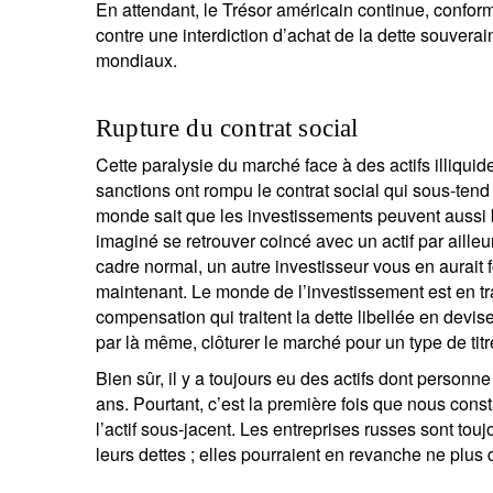
En attendant, le Trésor américain continue, confor
contre une interdiction d’achat de la dette souverai
mondiaux.
S
Em
Rupture du contrat social
Cette paralysie du marché face à des actifs illiqu
sanctions ont rompu le contrat social qui sous-tend l
monde sait que les investissements peuvent aussi b
imaginé se retrouver coincé avec un actif par aille
cadre normal, un autre investisseur vous en aurait
maintenant. Le monde de l’investissement est en t
compensation qui traitent la dette libellée en devi
V
par là même, clôturer le marché pour un type de tit
co
Bien sûr, il y a toujours eu des actifs dont personne n
ans. Pourtant, c’est la première fois que nous con
l’actif sous-jacent. Les entreprises russes sont touj
leurs dettes ; elles pourraient en revanche ne plu