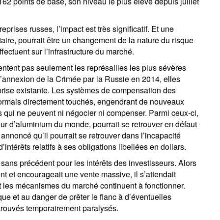
162 points de base, son niveau le plus élevé depuis juillet
prises russes, l’impact est très significatif. Et une
re, pourrait être un changement de la nature du risque
fectuent sur l’infrastructure du marché.
ntent pas seulement les représailles les plus sévères
’annexion de la Crimée par la Russie en 2014, elles
treprise existante. Les systèmes de compensation des
ésormais directement touchés, engendrant de nouveaux
ns qui ne peuvent ni négocier ni compenser. Parmi ceux-ci,
ur d’aluminium du monde, pourrait se retrouver en défaut
 annoncé qu’il pourrait se retrouver dans l’incapacité
intérêts relatifs à ses obligations libellées en dollars.
ans précédent pour les intérêts des investisseurs. Alors
t et encourageait une vente massive, il s’attendait
et les mécanismes du marché continuent à fonctionner.
isque et au danger de prêter le flanc à d’éventuelles
etrouvés temporairement paralysés.