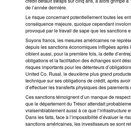
credit default swaps sur cinq ans, a alors grimpé à 
de l’année dernière.
Le risque concernant potentiellement toutes les entre
conséquence majeure, quoique cependant involontai
provoqué par le travail de sape que les sanctions ef
Soyons francs, les mesures américaines ne représe
depuis les sanctions économiques infligées après l
ciblent aussi, pour la première fois, la dette d’en
obligations et la facilitation des échanges sont d
risques importants pour les détenteurs d’obligatio
United Co. Rusal, le deuxième plus grand producte
technique sur ses obligations de crédit, après avoir
d’effectuer les transferts physiques des paiements d’
Ces sanctions témoignent d’un manque de respect s
que le département du Trésor attendait probablemen
vraisemblablement aussi à ce que l’infrastructure 
Dans les faits, face à l’impossibilité d’évaluer le r
sanctions américaines, les investisseurs se sont r