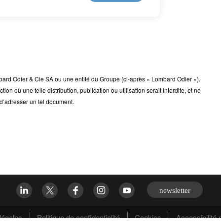
rd Odier & Cie SA ou une entité du Groupe (ci-après « Lombard Odier »).
ction où une telle distribution, publication ou utilisation serait interdite, et ne
 d’adresser un tel document.
newsletter
légales
Politique de confidentialité
Cookies
Accessibilité