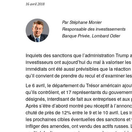
16 avril 2018
entrepreneurs.
moyen-orient.
UHNWI grands patrimoines.
brésil.
Par Stéphane Monier
Responsable des investissements
Banque Privée, Lombard Odier
Inquiets des sanctions que l’administration Trump a 
investisseurs ont aujourd’hui du mal à valoriser les 
immédiats ont été aussi prévisibles que la réacti
qu’il convient de prendre du recul et d’examiner les 
Le 6 avril, le département du Trésor américain ajou
qu’ils contrôlent, et 17 représentants du gouverne
désignés, interdisant de fait aux entreprises et aux 
Après s’être d’abord montré peu réceptif à l’annon
chuté de près de 12% entre le 9 et le 10 avril. Les 
les prochaines cibles éventuelles des sanctions et v
infliger des amendes, ont vendu des actifs russes. 