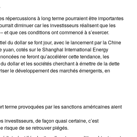
r
es répercussions à long terme pourraient être importantes
ourrait diminuer car les investisseurs réalisent que les
ns – et que ces conditions ont commencé à s’exercer.
l du dollar se font jour, avec le lancement par la Chine
le yuan, cotés sur le Shanghai International Energy
oncées ne feront qu’accélérer cette tendance, les
du dollar et les sociétés cherchant à émettre de la dette
oriser le développement des marchés émergents, en
court terme provoquées par les sanctions américaines aient
investisseurs, de façon quasi certaine, c’est
le risque de se retrouver piégés.