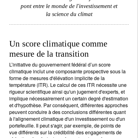
pont entre le monde de l'investissement et
S'inscrire à la newsletter
la science du climat
Email
Un score climatique comme
Civilité
Prénom
mesure de la transition
L’initiative du gouvernement fédéral d’un score
Nom
climatique inclut une composante prospective sous la
forme de mesures d'élévation implicite de la
température (ITR). Le calcul de ces ITR nécessite une
Pays de résidence
rigueur scientifique ainsi qu'un jugement d'experts, et
implique nécessairement un certain degré d'estimation
et d'hypothèse. Par conséquent, différentes approches
peuvent conduire à des conclusions différentes quant
Je ne suis pas résident ou citoyen des Etats-Unis
à l'alignement climatique d'un investissement ou d'un
portefeuille. Il peut s'agir, par exemple, de points de
Vos informations seront utilisées conformément à
vue différents sur la crédibilité des engagements de
notre
politique de confidentialité
.