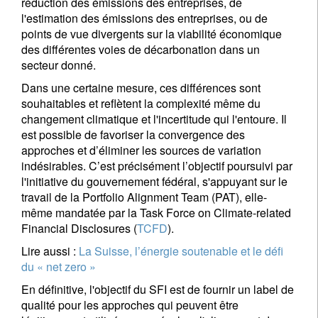
réduction des émissions des entreprises, de
l'estimation des émissions des entreprises, ou de
s'inscrire
points de vue divergents sur la viabilité économique
des différentes voies de décarbonation dans un
secteur donné.
Dans une certaine mesure, ces différences sont
souhaitables et reflètent la complexité même du
changement climatique et l'incertitude qui l'entoure. Il
est possible de favoriser la convergence des
approches et d’éliminer les sources de variation
indésirables. C’est précisément l’objectif poursuivi par
l'initiative du gouvernement fédéral, s'appuyant sur le
travail de la Portfolio Alignment Team (PAT), elle-
même mandatée par la Task Force on Climate-related
Financial Disclosures (
TCFD
).
Lire aussi :
La Suisse, l’énergie soutenable et le défi
du « net zero »
En définitive, l'objectif du SFI est de fournir un label de
qualité pour les approches qui peuvent être