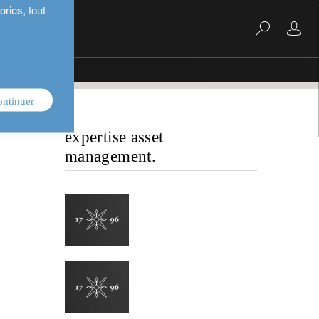
ries, tout
ontinuer
expertise asset
management.