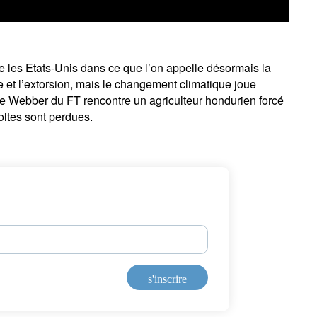
re les Etats-Unis dans ce que l’on appelle désormais la
ewsletter
 et l’extorsion, mais le changement climatique joue
ail
de Webber du FT rencontre un agriculteur hondurien forcé
coltes sont perdues.
Civilité
Prénom
Nom
Select an Option
Pays de résidence
Je ne suis pas résident ou citoyen
Select an Option
des Etats-Unis
os informations seront utilisées conformément à notre
politique 
nfidentialité
.
s'inscrire
s'inscrire