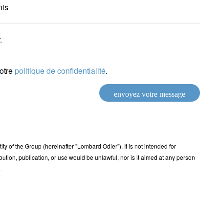
nis
.
notre
politique de confidentialité
.
envoyez votre message
 of the Group (hereinafter "Lombard Odier"). It is not intended for
ribution, publication, or use would be unlawful, nor is it aimed at any person
.