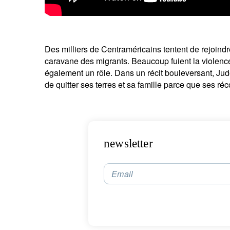
Des milliers de Centraméricains tentent de rejoind
n
caravane des migrants. Beaucoup fuient la violence
Em
également un rôle. Dans un récit bouleversant, Ju
de quitter ses terres et sa famille parce que ses ré
newsletter
Email
V
co