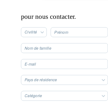
pour nous contacter.
Civilité
Prénom
Select an Option
Nom de famille
E-mail
Pays de résidence
Select an Option
Catégorie
Select an Option