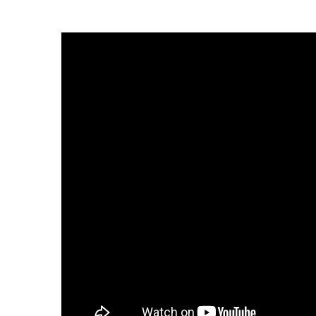
entrepreneurs.
moyen-orient.
UHNWI grands patrimoines.
brésil.