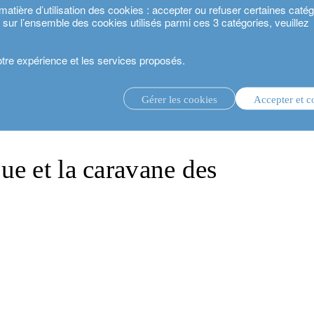
ière d’utilisation des cookies : accepter ou refuser certaines catégo
s sur l’ensemble des cookies utilisés parmi ces 3 catégories, veuillez
votre expérience et les services proposés.
ravane des migrants
Gérer les cookies
Accepter et c
té 2024.
gestion d’investissement discrétionnaire.
service de conseil en investissement.
.
e et la caravane des
estisseurs.