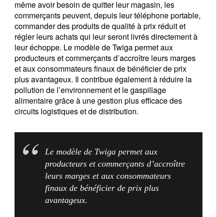
même avoir besoin de quitter leur magasin, les
commerçants peuvent, depuis leur téléphone portable,
commander des produits de qualité à prix réduit et
régler leurs achats qui leur seront livrés directement à
Title
First Name
leur échoppe. Le modèle de Twiga permet aux
producteurs et commerçants d’accroître leurs marges
et aux consommateurs finaux de bénéficier de prix
Last Name
plus avantageux. Il contribue également à réduire la
pollution de l’environnement et le gaspillage
alimentaire grâce à une gestion plus efficace des
Country of residence
circuits logistiques et de distribution.
I'm not an US citizen*
Le modèle de Twiga permet aux
producteurs et commerçants d’accroître
Vos informations seront utilisées conformément à
leurs marges et aux consommateurs
notre
politique de confidentialité
.
finaux de bénéficier de prix plus
avantageux.
S'inscrire