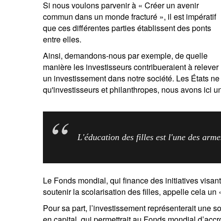
Si nous voulons parvenir à « Créer un avenir
entrepreneurs.
moyen-orient.
commun dans un monde fracturé », il est impératif
que ces différentes parties établissent des ponts
UHNWI grands patrimoines.
brésil.
entre elles.
Ainsi, demandons-nous par exemple, de quelle
manière les investisseurs contribueraient à relever
un investissement dans notre société. Les États ne 
qu'investisseurs et philanthropes, nous avons ici un
L'éducation des filles est l'une des arme
Le Fonds mondial, qui finance des initiatives visant 
soutenir la scolarisation des filles, appelle cela un 
Pour sa part, l’investissement représenterait une so
en capital, qui permettrait au Fonds mondial d’acc