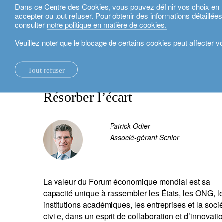
Dans ce Centre des Cookies, vous pouvez définir vos choix en mat
accepter ou tout refuser. Pour obtenir des informations détaillée
Français
consulter
notre politique en matière de cookies.
Veuillez noter que le blocage de certains cookies peut affecter 
actualités.
rethink sustainability
Résorber l’écart
Tout refuser
la maison.
changements systémiques.
voir tout.
expertise locale.
fonds d'investissement.
nos services Technologie et Opérations.
rapport de durabili
suisse.
nos rapports financiers.
Le foyer éco-logique.
perspectives d’investissement.
investment solutions.
nos plateformes bancaires.
royaume-uni
Résorber l’écart
notre positionnement.
université d’oxford.
durabilité.
gestion de patrimoine.
france.
rethink investments
Patrick Odier
notre histoire.
building bridges.
planification patrimoniale.
belgique.
actifs non cotés.
Associé-gérant Senior
partenariats.
le crédit lombard.
luxembourg.
accompagner les inv
durabilité d’entreprise.
philanthropie.
italie.
La valeur du Forum économique mondial est sa
prix.
My LO.
capacité unique à rassembler les États, les ONG, l
espagne.
institutions académiques, les entreprises et la soci
notre siège social.
israël.
civile, dans un esprit de collaboration et d’innovati