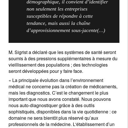
démographique, il convient d’identifier
non seulement les entreprises
susceptibles de répondre à cette
Je ne suis pas citoyen US *
tendance, mais aussi la chaîne
d’approvisionnement sous-jacente(…)
Vos informations seront utilisées conformément à
notre
politique de confidentialité
.
M. Sigrist a déclaré que les systèmes de santé seront
S'inscrire
soumis à des pressions supplémentaires à mesure du
vieillissement des populations ; des technologies
seront développées pour y faire face.
« La principale évolution dans l’environnement
médical ne concerne pas la création de médicaments,
mais les diagnostics. C’est le changement le plus
important que nous avons constaté. Nous pouvons
nous auto-diagnostiquer grâce à des outils
sophistiqués, disponibles dans la vie quotidienne : ce
domaine ne sera bientôt plus réservé qu’aux
professionnels de la médecine. L'établissement d’un