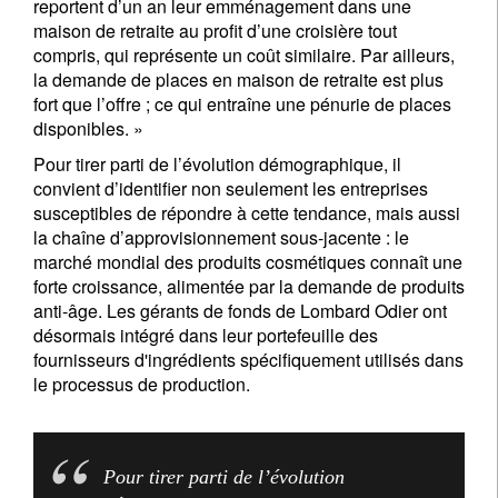
reportent d’un an leur emménagement dans une
maison de retraite au profit d’une croisière tout
compris, qui représente un coût similaire. Par ailleurs,
la demande de places en maison de retraite est plus
fort que l’offre ; ce qui entraîne une pénurie de places
disponibles. »
Pour tirer parti de l’évolution démographique, il
convient d’identifier non seulement les entreprises
S'inscrire à la newsletter
susceptibles de répondre à cette tendance, mais aussi
la chaîne d’approvisionnement sous-jacente : le
Email
marché mondial des produits cosmétiques connaît une
forte croissance, alimentée par la demande de produits
anti-âge. Les gérants de fonds de Lombard Odier ont
désormais intégré dans leur portefeuille des
Titre
Prénom
fournisseurs d'ingrédients spécifiquement utilisés dans
le processus de production.
Nom
Pour tirer parti de l’évolution
Pays de résidence