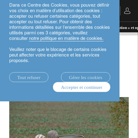
Dans ce Centre des Cookies, vous pouvez définir
vos choix en matière d’utilisation des cookies :
Français
accepter ou refuser certaines catégories, tout
accepter ou tout refuser. Pour obtenir des
informations détaillées sur l’ensemble des cookies
actualités.
rethink sustainability
« Silver génération » et o
utilisés parmi ces 3 catégories, veuillez
consulter
notre politique en matière de cookies.
rethink sustainability
Veuillez noter que le blocage de certains cookies
peut affecter votre expérience et les services
proposés.
« Silver génération » et
opportunités en or
Tout refuser
Gérer les cookies
Accepter et continuer