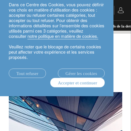
Dans ce Centre des Cookies, vous pouvez définir
vos choix en matière d’utilisation des cookies :
Français
accepter ou refuser certaines catégories, tout
accepter ou tout refuser. Pour obtenir des
informations détaillées sur l’ensemble des cookies
actualités.
perspectives d’investissement
Le poids de la de
utilisés parmi ces 3 catégories, veuillez
consulter
notre politique en matière de cookies.
perspectives d’investissement
Veuillez noter que le blocage de certains cookies
peut affecter votre expérience et les services
proposés.
Le poids de la dette
pandémique
Tout refuser
Gérer les cookies
Accepter et continuer