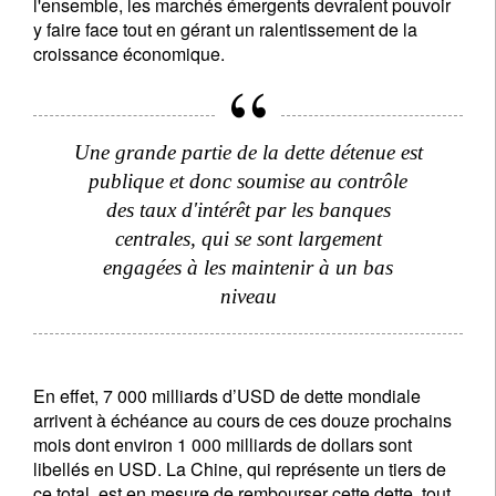
l'ensemble, les marchés émergents devraient pouvoir
Email
y faire face tout en gérant un ralentissement de la
croissance économique.
Civilité
Prénom
Une grande partie de la dette détenue est
publique et donc soumise au contrôle
Nom
des taux d'intérêt par les banques
centrales, qui se sont largement
Pays de résidence
engagées à les maintenir à un bas
niveau
Je ne suis pas résident ou citoyen des Etats-Unis
Vos informations seront utilisées conformément à
En effet, 7 000 milliards d’USD de dette mondiale
notre
politique de confidentialité
.
arrivent à échéance au cours de ces douze prochains
mois dont environ 1 000 milliards de dollars sont
libellés en USD. La Chine, qui représente un tiers de
s'inscrire
ce total, est en mesure de rembourser cette dette, tout