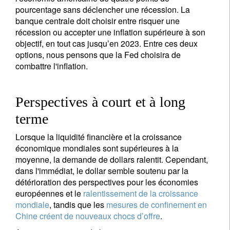
S'inscrire à la newsletter
pourcentage sans déclencher une récession. La
Email
banque centrale doit choisir entre risquer une
récession ou accepter une inflation supérieure à son
objectif, en tout cas jusqu’en 2023. Entre ces deux
options, nous pensons que la Fed choisira de
combattre l'inflation.
Civilité
Prénom
Perspectives à court et à long
Nom
terme
Pays de résidence
Lorsque la liquidité financière et la croissance
économique mondiales sont supérieures à la
moyenne, la demande de dollars ralentit. Cependant,
dans l'immédiat, le dollar semble soutenu par la
Je ne suis pas résident ou citoyen des Etats-Unis
détérioration des perspectives pour les économies
européennes et le
ralentissement de la croissance
Vos informations seront utilisées conformément à
mondiale
, tandis que les
mesures de confinement en
notre
politique de confidentialité
.
Chine créent de nouveaux chocs d’offre
.