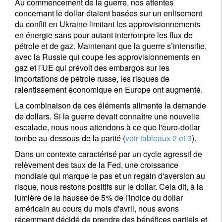
Au commencement de la guerre, nos attentes
s'inscrire
concernant le dollar étaient basées sur un enlisement
du conflit en Ukraine limitant les approvisionnements
en énergie sans pour autant interrompre les flux de
pétrole et de gaz. Maintenant que la guerre s’intensifie,
avec la Russie qui coupe les approvisionnements en
gaz et l’UE qui prévoit des embargos sur les
importations de pétrole russe, les risques de
ralentissement économique en Europe ont augmenté.
La combinaison de ces éléments alimente la demande
de dollars. Si la guerre devait connaître une nouvelle
escalade, nous nous attendons à ce que l'euro-dollar
tombe au-dessous de la parité (
voir tableaux 2 et 3
).
Dans un contexte caractérisé par un cycle agressif de
relèvement des taux de la Fed, une croissance
mondiale qui marque le pas et un regain d'aversion au
risque, nous restons positifs sur le dollar. Cela dit, à la
lumière de la hausse de 5% de l'indice du dollar
américain au cours du mois d'avril, nous avons
récemment décidé de prendre des bénéfices partiels et