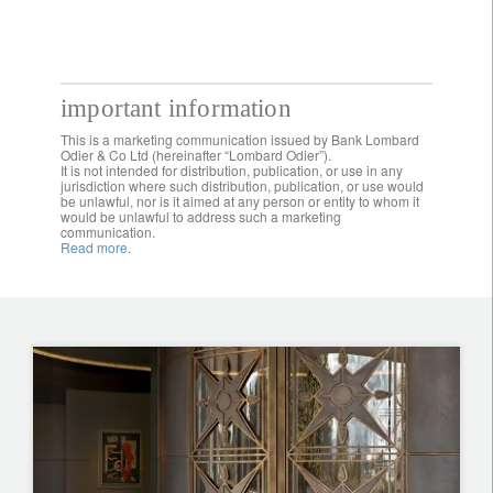
important information
This is a marketing communication issued by Bank Lombard
Odier & Co Ltd (hereinafter “Lombard Odier”).
It is not intended for distribution, publication, or use in any
jurisdiction where such distribution, publication, or use would
be unlawful, nor is it aimed at any person or entity to whom it
would be unlawful to address such a marketing
communication.
Read more.