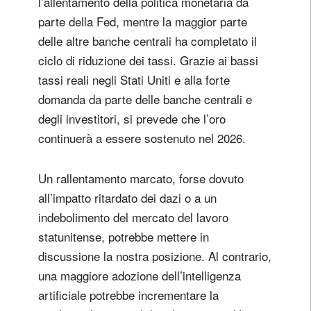
l’allentamento della politica monetaria da
parte della Fed, mentre la maggior parte
delle altre banche centrali ha completato il
ciclo di riduzione dei tassi. Grazie ai bassi
tassi reali negli Stati Uniti e alla forte
Registrati per ricevere la nostra
domanda da parte delle banche centrali e
newsletter
degli investitori, si prevede che l’oro
continuerà a essere sostenuto nel 2026.
E-mail
Un rallentamento marcato, forse dovuto
all’impatto ritardato dei dazi o a un
Titolo
Nome
indebolimento del mercato del lavoro
statunitense, potrebbe mettere in
Cognome
discussione la nostra posizione. Al contrario,
una maggiore adozione dell’intelligenza
artificiale potrebbe incrementare la
Paese di residenza