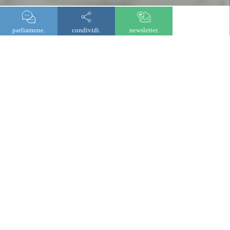
parliamone.
condividi.
newsletter.
lombard odier investment managers
Ripensiamo gli investimenti:
oltre le convenzioni, con
convinzione.
Collaboriamo con gli investitori per individuare le
opportunità più rilevanti rispetto ai loro obiettivi,
attingendo a ricerche approfondite e convinzioni attive
sui mercati pubblici e privati.