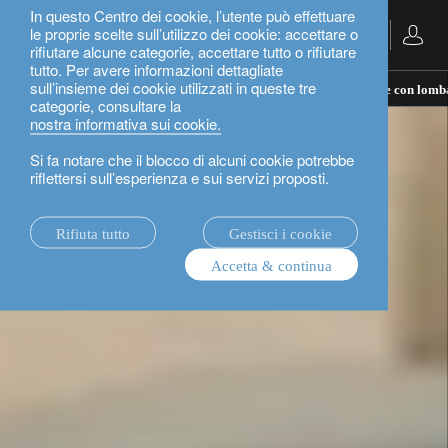
In questo Centro dei cookie, l’utente può effettuare
le proprie scelte sull’utilizzo dei cookie: accettare o
Italiano
rifiutare alcune categorie, accettare tutto o rifiutare
tutto. Per avere informazioni dettagliate
sull’insieme dei cookie utilizzati in queste tre
il nostro approccio alla gestione patrimoniale: investire con lomb
categorie, consultare la
nostra informativa sui cookie.
Si fa notare che il blocco di alcuni cookie potrebbe
riflettersi sull’esperienza e sui servizi proposti.
Rifiuta tutto
Gestisci i cookie
Accetta & continua