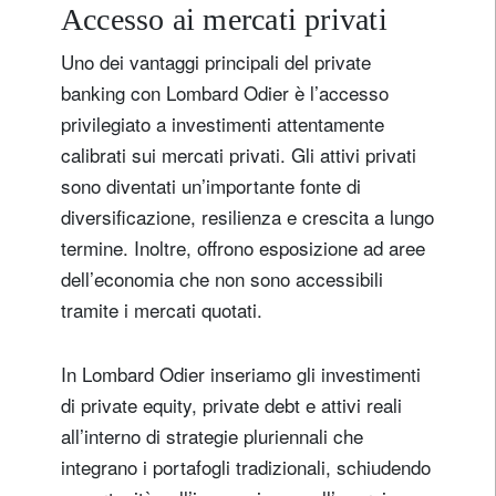
Accesso ai mercati privati
Uno dei vantaggi principali del private
banking con Lombard Odier è l’accesso
privilegiato a investimenti attentamente
calibrati sui mercati privati. Gli attivi privati
sono diventati un’importante fonte di
diversificazione, resilienza e crescita a lungo
Registrati per ricevere la nostra
termine. Inoltre, offrono esposizione ad aree
newsletter
dell’economia che non sono accessibili
E-mail
tramite i mercati quotati.
In Lombard Odier inseriamo gli investimenti
Titolo
Nome
di private equity, private debt e attivi reali
all’interno di strategie pluriennali che
integrano i portafogli tradizionali, schiudendo
Cognome