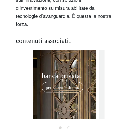
d’investimento su misura abilitate da
tecnologie d’avanguardia. È questa la nostra
forza.
contenuti associati.
In the news
i
«Per in
banca privata.
sui mer
per saperne di più.
privati
un app
22 gennaio 
su mis