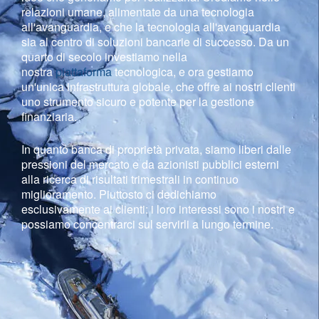
relazioni umane, alimentate da una tecnologia
all'avanguardia, e che la tecnologia all'avanguardia
sia al centro di soluzioni bancarie di successo. Da un
quarto di secolo investiamo nella
nostra
piattaforma
tecnologica, e ora gestiamo
un'unica infrastruttura globale, che offre ai nostri clienti
uno strumento sicuro e potente per la gestione
finanziaria.
In quanto banca di proprietà privata, siamo liberi dalle
pressioni del mercato e da azionisti pubblici esterni
alla ricerca di risultati trimestrali in continuo
miglioramento. Piuttosto ci dedichiamo
esclusivamente ai clienti: i loro interessi sono i nostri e
possiamo concentrarci sul servirli a lungo termine.