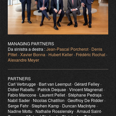
MANAGING PARTNERS
Da sinistra a destra :
Jean-Pascal Porcherot
·
Denis
Pittet
·
Xavier Bonna
·
Hubert Keller
·
Frédéric Rochat
·
Alexandre Meyer
PARTNERS
Carl Verbrugge · Bart van Leemput · Gérard Felley ·
Didier Rabattu · Patrick Dequae · Vincent Magnenat ·
Fabio Mancone · Laurent Pellet · Stéphane Pedraja ·
Nabil Sader · Nicolas Chatillon · Geoffroy De Ridder ·
Serge Fehr · Stephen Kamp · Duncan MacIntyre ·
Nadine Mottu · Nathalie Rossiensky · Arnaud Saint-