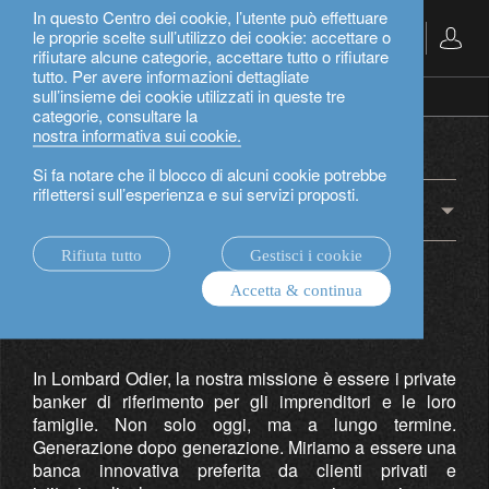
In questo Centro dei cookie, l’utente può effettuare
le proprie scelte sull’utilizzo dei cookie: accettare o
Italiano
rifiutare alcune categorie, accettare tutto o rifiutare
tutto. Per avere informazioni dettagliate
sull’insieme dei cookie utilizzati in queste tre
chi siamo.
la maison.
categorie, consultare la
la maison.
nostra informativa sui cookie.
Si fa notare che il blocco di alcuni cookie potrebbe
riflettersi sull’esperienza e sui servizi proposti.
chi siamo
Rifiuta tutto
Gestisci i cookie
Accetta & continua
chi siamo.
In Lombard Odier, la nostra missione è essere i private
banker di riferimento per gli imprenditori e le loro
famiglie. Non solo oggi, ma a lungo termine.
Generazione dopo generazione. Miriamo a essere una
banca innovativa preferita da clienti privati e