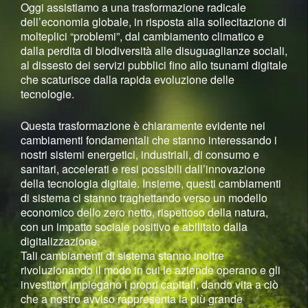
Oggi assistiamo a una trasformazione radicale
dell’economia globale, in risposta alla sollecitazione di
molteplici “problemi”, dal cambiamento climatico e
dalla perdita di biodiversità alle disuguaglianze sociali,
al dissesto dei servizi pubblici fino allo tsunami digitale
che scaturisce dalla rapida evoluzione delle
tecnologie.
Questa trasformazione è chiaramente evidente nei
cambiamenti fondamentali che stanno interessando i
nostri sistemi energetici, industriali, di consumo e
sanitari, accelerati e resi possibili dall’innovazione
della tecnologia digitale. Insieme, questi cambiamenti
di sistema ci stanno traghettando verso un modello
economico dello zero netto, rispettoso della natura,
con un impatto sociale positivo e abilitato dalla
digitalizzazione.
Tali cambiamenti di sistema stanno inoltre
rivoluzionando il modo in cui le aziende operano e gli
investitori impiegano i propri capitali, dando vita a ciò
che a nostro avviso rappresenta la più grande