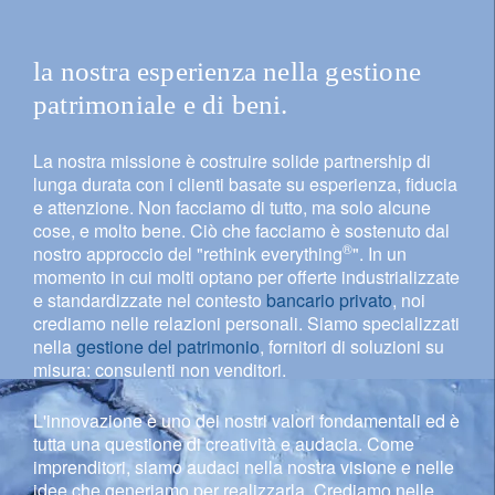
la nostra esperienza nella gestione
patrimoniale e di beni.
La nostra missione è costruire solide partnership di
lunga durata con i clienti basate su esperienza, fiducia
e attenzione. Non facciamo di tutto, ma solo alcune
cose, e molto bene. Ciò che facciamo è sostenuto dal
®
nostro approccio del "rethink everything
". In un
momento in cui molti optano per offerte industrializzate
e standardizzate nel contesto
bancario privato
, noi
crediamo nelle relazioni personali. Siamo specializzati
nella
gestione del patrimonio
, fornitori di soluzioni su
misura: consulenti non venditori.
L'innovazione è uno dei nostri valori fondamentali ed è
tutta una questione di creatività e audacia. Come
imprenditori, siamo audaci nella nostra visione e nelle
idee che generiamo per realizzarla. Crediamo nelle