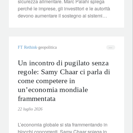
sicurezza alimentare. Marc Palahí spiega
perché le imprese, gli investitori e le autorità
devono aumentare il sostegno ai sistemi
agricoli basati su approcci naturali che
migliorano la resilienza, riducono i costi e
rafforzano la sicurezza
dell’approvvigionamento alimentare a lungo
FT Rethink
geopolitica
termine.
Un incontro di pugilato senza
regole: Samy Chaar ci parla di
come competere in
un’economia mondiale
frammentata
22 luglio 2026
L’economia globale si sta frammentando in
blocchi concorrenti. Samy Chaar spiega in