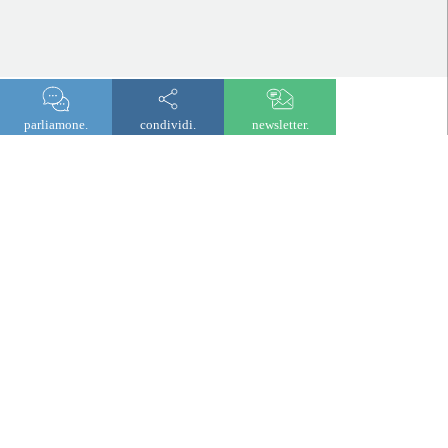
parliamone.
condividi.
newsletter.
newsletter
© 2026 Lombard Odier
Informazioni legali e normative
Informativa sulla privacy
Cookie
Accessibilità digitale