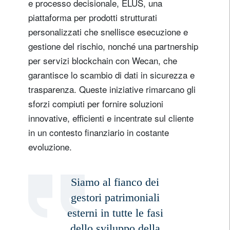
e processo decisionale, ELUS, una
piattaforma per prodotti strutturati
personalizzati che snellisce esecuzione e
gestione del rischio, nonché una partnership
Registrati per ricevere la nostra
per servizi blockchain con Wecan, che
newsletter
garantisce lo scambio di dati in sicurezza e
trasparenza. Queste iniziative rimarcano gli
E-mail
sforzi compiuti per fornire soluzioni
innovative, efficienti e incentrate sul cliente
in un contesto finanziario in costante
Titolo
Nome
evoluzione.
Cognome
Siamo al fianco dei
gestori patrimoniali
Paese di residenza
esterni in tutte le fasi
dello sviluppo della