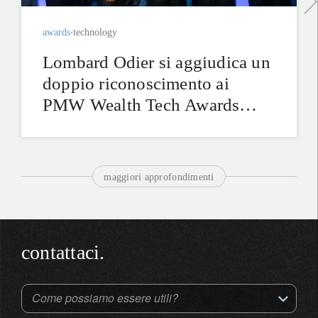
awards
technology
Lombard Odier si aggiudica un
doppio riconoscimento ai
PMW Wealth Tech Awards
2026 distinguendosi per le
piattaforme digitali di prossima
generazione
maggiori approfondimenti
contattaci.
Come possiamo essere utili?