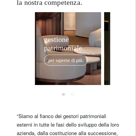
la nostra competenza.
gestione
banca p
patrimoniale.
per saper
per saperne di più.
“Siamo al fianco dei gestori patrimoniali
esterni in tutte le fasi dello sviluppo della loro
azienda, dalla costituzione alla successione,