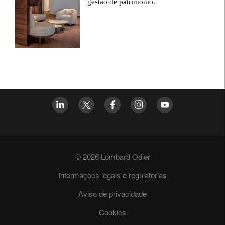
gestão de patrimônio.
© 2026 Lombard Odier
Informações legais e regulatórias
Aviso de privacidade
Cookies