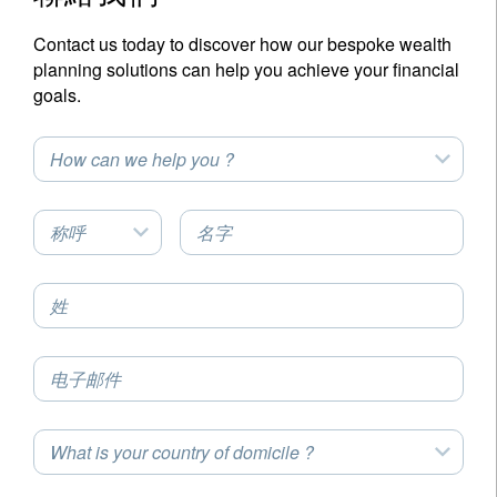
Contact us today to discover how our bespoke wealth
planning solutions can help you achieve your financial
goals.
How can we help you ?
称呼
名字
姓
电子邮件
What is your country of domicile ?