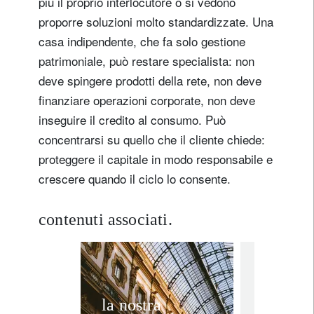
più il proprio interlocutore o si vedono
proporre soluzioni molto standardizzate. Una
casa indipendente, che fa solo gestione
patrimoniale, può restare specialista: non
deve spingere prodotti della rete, non deve
finanziare operazioni corporate, non deve
inseguire il credito al consumo. Può
concentrarsi su quello che il cliente chiede:
proteggere il capitale in modo responsabile e
crescere quando il ciclo lo consente.
contenuti associati.
Registrati per ricevere la nostra
newsletter
In the news
i
E-mail
Un pas
la nostra