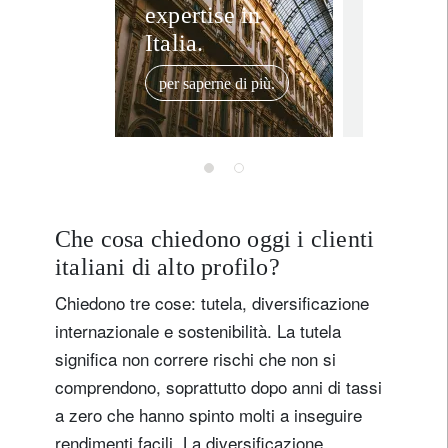
expertise in
cruciale
Italia.
grande
Titolo
Nome
trasfer
per saperne di più.
3 giugno 20
di ricc
Cognome
della s
intervi
Paese di residenza
Alberi
Brivio 
Che cosa chiedono oggi i clienti
Non sono un/una residente o cittadino/a degli Stati Uniti
italiani di alto profilo?
Chiedono tre cose: tutela, diversificazione
registrati ora
internazionale e sostenibilità. La tutela
significa non correre rischi che non si
comprendono, soprattutto dopo anni di tassi
a zero che hanno spinto molti a inseguire
rendimenti facili. La diversificazione