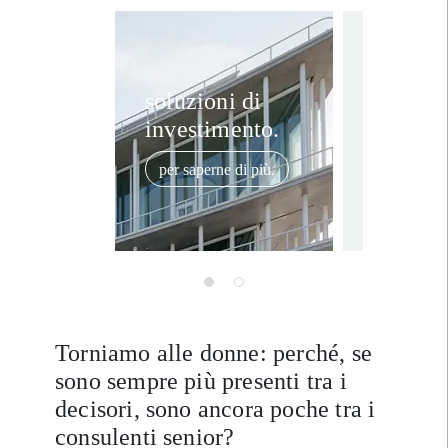
In the news
i
“L'Ital
soluzioni di
investimento.
Paese d
imprend
per saperne di più.
Steph
15 dicembre 
e Alber
Brivio 
illustr
l'impor
questo
Torniamo alle donne: perché, se
strateg
sono sempre più presenti tra i
decisori, sono ancora poche tra i
consulenti senior?