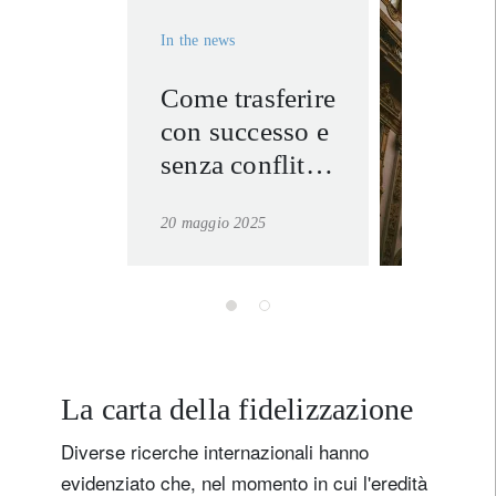
Cognome
In the news
Paese di residenza
Come trasferire
la nost
con successo e
experti
Non sono un/una residente o cittadino/a degli Stati Uniti
Italia.
senza conflitti
il patrimonio
per saper
20 maggio 2025
di famiglia alla
registrati ora
generazione
successiva
La carta della fidelizzazione
Diverse ricerche internazionali hanno
evidenziato che, nel momento in cui l'eredità