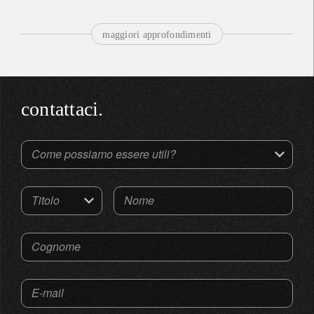
maggiori approfondimenti
contattaci.
Come possiamo essere utili?
Titolo
Nome
Cognome
E-mail