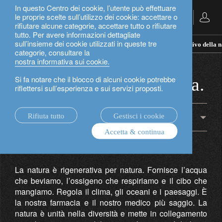
In questo Centro dei cookie, l’utente può effettuare
le proprie scelte sull’utilizzo dei cookie: accettare o
Italiano
rifiutare alcune categorie, accettare tutto o rifiutare
tutto. Per avere informazioni dettagliate
sull’insieme dei cookie utilizzati in queste tre
rethink sustainability.
investire nel potere rigenerativo della 
categorie, consultare la
investire nel potere
nostra informativa sui cookie.
Si fa notare che il blocco di alcuni cookie potrebbe
rigenerativo della natura.
riflettersi sull’esperienza e sui servizi proposti.
Rifiuta tutto
Gestisci i cookie
natura
Accetta & continua
La natura è rigenerativa per natura. Fornisce l’acqua
che beviamo, l’ossigeno che respiriamo e il cibo che
mangiamo. Regola il clima, gli oceani e i paesaggi. È
la nostra farmacia e il nostro medico più saggio. La
natura è unità nella diversità e mette in collegamento