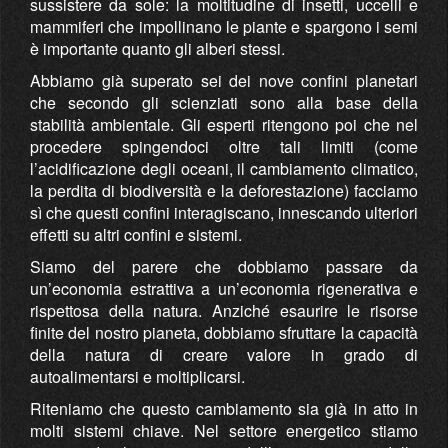
sussistere da sole: la moltitudine di insetti, uccelli e
mammiferi che impollinano le piante e spargono i semi
è importante quanto gli alberi stessi.
Abbiamo già superato sei dei nove confini planetari
che secondo gli scienziati sono alla base della
stabilità ambientale. Gli esperti ritengono poi che nel
procedere spingendoci oltre tali limiti (come
l’acidificazione degli oceani, il cambiamento climatico,
la perdita di biodiversità e la deforestazione) facciamo
sì che questi confini interagiscano, innescando ulteriori
effetti su altri confini e sistemi.
Siamo del parere che dobbiamo passare da
un’economia estrattiva a un’economia rigenerativa e
rispettosa della natura. Anziché esaurire le risorse
finite del nostro pianeta, dobbiamo sfruttare la capacità
della natura di creare valore in grado di
autoalimentarsi e moltiplicarsi.
Riteniamo che questo cambiamento sia già in atto in
molti sistemi chiave. Nel settore energetico stiamo