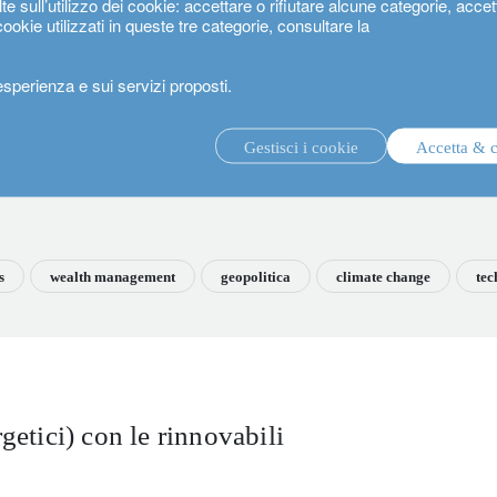
te sull’utilizzo dei cookie: accettare o rifiutare alcune categorie, accet
cookie utilizzati in queste tre categorie, consultare la
’esperienza e sui servizi proposti.
Gestisci i cookie
Accetta & 
s
wealth management
geopolitica
climate change
tec
rgetici) con le rinnovabili