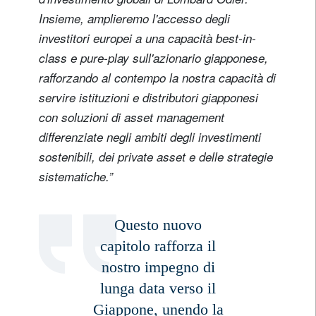
Insieme, amplieremo l'accesso degli
Titolo
Nome
investitori europei a una capacità best-in-
class e pure-play sull'azionario giapponese,
Cognome
rafforzando al contempo la nostra capacità di
servire istituzioni e distributori giapponesi
con soluzioni di asset management
Paese di residenza
differenziate negli ambiti degli investimenti
sostenibili, dei private asset e delle strategie
Non sono un/una residente o cittadino/a degli Stati Uniti
sistematiche.”
registrati ora
Questo nuovo
capitolo rafforza il
nostro impegno di
lunga data verso il
Giappone, unendo la