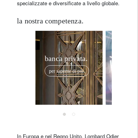
specializzate e diversificate a livello globale.
la nostra competenza.
banca privata.
tecnolo
bancari
per saperne di più.
per saper
In Europa e nel Regno Unito, Lombard Odier