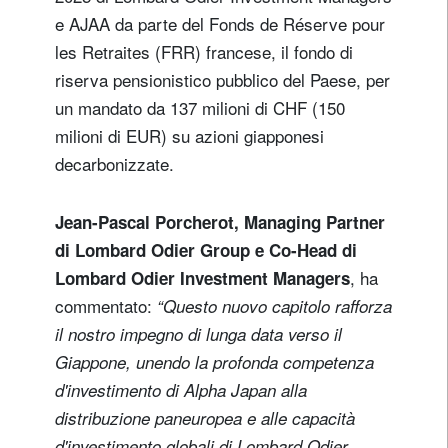
e AJAA da parte del Fonds de Réserve pour
les Retraites (FRR) francese, il fondo di
riserva pensionistico pubblico del Paese, per
un mandato da 137 milioni di CHF (150
milioni di EUR) su azioni giapponesi
decarbonizzate.
Jean-Pascal Porcherot, Managing Partner
di Lombard Odier Group e Co-Head di
, ha
Lombard Odier Investment Managers
commentato:
“Questo nuovo capitolo rafforza
Registrati per ricevere la nostra
il nostro impegno di lunga data verso il
newsletter
Giappone, unendo la profonda competenza
d'investimento di Alpha Japan alla
E-mail
distribuzione paneuropea e alle capacità
d'investimento globali di Lombard Odier.