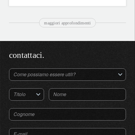
lunga data
maggiori approfondimenti
contattaci.
Come possiamo essere utili?
Titolo
Nome
Cognome
E-mail