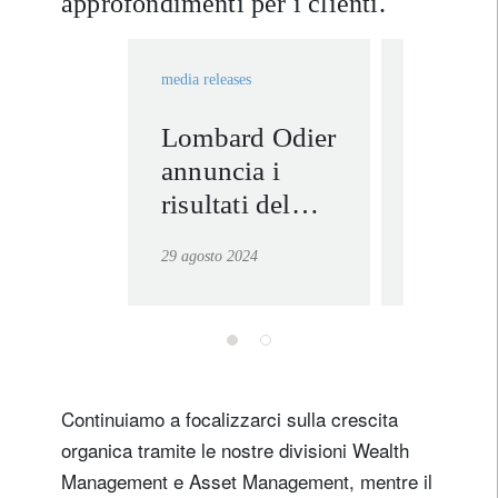
approfondimenti per i clienti.
media releases
In the news
Lombard Odier
Nannet
annuncia i
Hechle
risultati del
Fayd'h
primo semestre
sulle
29 agosto 2024
9 gennaio 2
2024 e
implica
cambiamenti
dell'in
tra i suoi
di Tru
partner
sulle
prospet
Continuiamo a focalizzarci sulla crescita
econom
organica tramite le nostre divisioni Wealth
per l’E
Management e Asset Management, mentre il