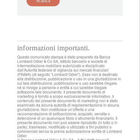
Scarica
informazioni importanti.
Questo comunicato stampa è stato preparato da Banca
Lombard Odier & Co SA, istituto bancario e società di
intermediazione mobiliare autorizzato e disciplinato
dall’Autorità federale di vigilanza sui mercati finanziari
(FINMA) (di seguito "Lombard Odier"). Esso non è destinato
alla distribuzione, pubblicazione o uso in una giurisdizione in
cui tale distribuzione, pubblicazione o uso sarebbe illegale,
né si rivolge a persone o entità a cui sarebbe illegale
sottoporre tale documento. Il presente documento di
marketing è fornito a scopo esclusivamente informativo. Il
contenuto del presente documento di marketing non è stato
esaminato da alcuna autorità di regolamentazione in alcuna
giurisdizione. Non costituisce un’offerta o una
raccomandazione di sottoscrizione, acquisto, vendita o
detenzione di un qualunque titolo o strumento finanziario. Il
presente documento non può essere riprodotto (in tutto o in
parte), trasmesso, modificato o utilizzato a fini pubblici o
commerciali senza la previa autorizzazione scritta di Lombard
Odier.
© Banca Lombard Odier & Co SA – tutti i diritti riservati.