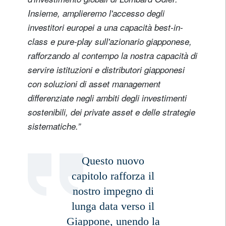
Insieme, amplieremo l'accesso degli
Titolo
Nome
investitori europei a una capacità best-in-
class e pure-play sull'azionario giapponese,
Cognome
rafforzando al contempo la nostra capacità di
servire istituzioni e distributori giapponesi
con soluzioni di asset management
Paese di residenza
differenziate negli ambiti degli investimenti
sostenibili, dei private asset e delle strategie
Non sono un/una residente o cittadino/a degli Stati Uniti
sistematiche.”
registrati ora
Questo nuovo
capitolo rafforza il
nostro impegno di
lunga data verso il
Giappone, unendo la