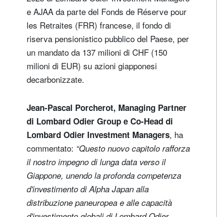
e AJAA da parte del Fonds de Réserve pour
les Retraites (FRR) francese, il fondo di
riserva pensionistico pubblico del Paese, per
un mandato da 137 milioni di CHF (150
milioni di EUR) su azioni giapponesi
decarbonizzate.
Jean-Pascal Porcherot, Managing Partner
di Lombard Odier Group e Co-Head di
, ha
Lombard Odier Investment Managers
commentato:
“Questo nuovo capitolo rafforza
Registrati per ricevere la nostra
il nostro impegno di lunga data verso il
newsletter
Giappone, unendo la profonda competenza
d'investimento di Alpha Japan alla
E-mail
distribuzione paneuropea e alle capacità
d'investimento globali di Lombard Odier.