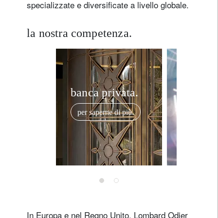
specializzate e diversificate a livello globale.
la nostra competenza.
banca privata.
tecnolo
bancari
per saperne di più.
per saper
In Europa e nel Regno Unito, Lombard Odier