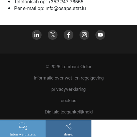
Telefonisch op: +352 247 76555
Per e‑mail op: info@osaps.etat.lu
© 2026 Lombard Odier
Informatie over wet- en regelgeving
privacyverklaring
cookies
Digitale toegankelijkheid
Fraudepreventie
laten we praten.
share.