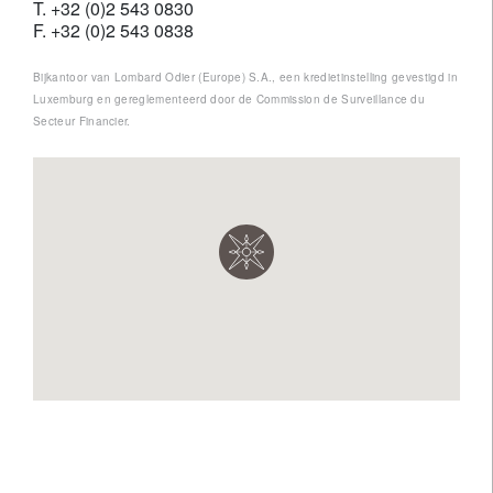
T. +32 (0)2 543 0830
F. +32 (0)2 543 0838
Bijkantoor van Lombard Odier (Europe) S.A., een kredietinstelling gevestigd in
Luxemburg en gereglementeerd door de Commission de Surveillance du
Secteur Financier.