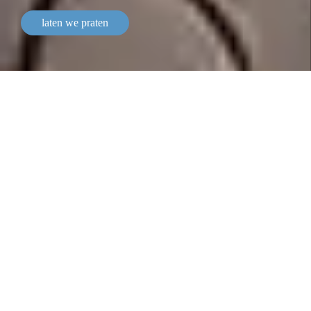
laten we praten
service op maat
Vermogensbeheer op maat.
Wij bieden gepersonaliseerde private banking-
diensten en op maat gemaakte oplossingen voor
vermogensbeheer.
Lombard Odier, de oudste private bank van Genève, is
sinds haar oprichting volledig in handen van haar
beherende vennoten. Deze onafhankelijkheid bepaalt