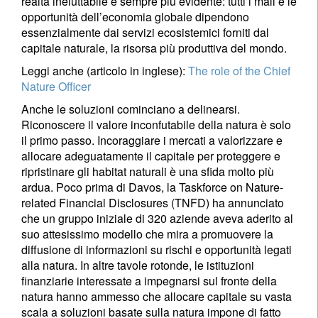
realtà ineluttabile e sempre più evidente: tutti i mali e le
opportunità dell’economia globale dipendono
essenzialmente dai servizi ecosistemici forniti dal
capitale naturale, la risorsa più produttiva del mondo.
Leggi anche (articolo in inglese):
The role of the Chief
Nature Officer
Anche le soluzioni cominciano a delinearsi.
Riconoscere il valore inconfutabile della natura è solo
il primo passo. Incoraggiare i mercati a valorizzare e
allocare adeguatamente il capitale per proteggere e
ripristinare gli habitat naturali è una sfida molto più
ardua. Poco prima di Davos, la Taskforce on Nature-
related Financial Disclosures (TNFD) ha annunciato
che un gruppo iniziale di 320 aziende aveva aderito al
suo attesissimo modello che mira a promuovere la
diffusione di informazioni su rischi e opportunità legati
alla natura. In altre tavole rotonde, le istituzioni
finanziarie interessate a impegnarsi sul fronte della
natura hanno ammesso che allocare capitale su vasta
scala a soluzioni basate sulla natura impone di fatto