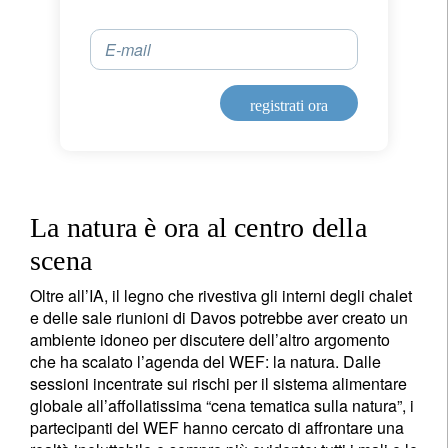
E-mail
Titolo
Nome
registrati ora
Cognome
Paese di residenza
La natura è ora al centro della
scena
Non sono un/una residente o cittadino/a degli Stati Uniti
Oltre all’IA, il legno che rivestiva gli interni degli chalet
e delle sale riunioni di Davos potrebbe aver creato un
ambiente idoneo per discutere dell’altro argomento
registrati ora
che ha scalato l’agenda del WEF: la natura. Dalle
sessioni incentrate sui rischi per il sistema alimentare
globale all’affollatissima “cena tematica sulla natura”, i
partecipanti del WEF hanno cercato di affrontare una