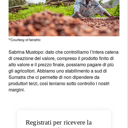
Cognome
Paese di residenza
©
Courtesy of fairafric
Non sono un/una residente o cittadino/a degli Stati Uniti
Sabrina Mustopo:
dato che controlliamo l’intera catena
di creazione del valore, compreso il prodotto finito di
registrati ora
alto valore e il prezzo finale, possiamo pagare di più
gli agricoltori. Abbiamo uno stabilimento a sud di
Sumatra che ci permette di non dipendere da
produttori terzi, così teniamo sotto controllo i nostri
margini.
Registrati per ricevere la