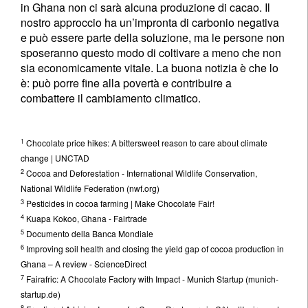
in Ghana non ci sarà alcuna produzione di cacao. Il
nostro approccio ha un’impronta di carbonio negativa
e può essere parte della soluzione, ma le persone non
sposeranno questo modo di coltivare a meno che non
sia economicamente vitale. La buona notizia è che lo
è: può porre fine alla povertà e contribuire a
combattere il cambiamento climatico.
1
Chocolate price hikes: A bittersweet reason to care about climate
change | UNCTAD
2
Cocoa and Deforestation - International Wildlife Conservation,
National Wildlife Federation (nwf.org)
3
Pesticides in cocoa farming | Make Chocolate Fair!
4
Kuapa Kokoo, Ghana - Fairtrade
5
Documento della Banca Mondiale
6
Improving soil health and closing the yield gap of cocoa production in
Ghana – A review - ScienceDirect
7
Fairafric: A Chocolate Factory with Impact - Munich Startup (munich-
startup.de)
8