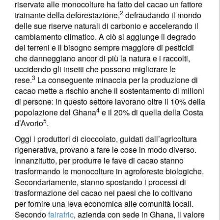
riservate alle monocolture ha fatto del cacao un fattore
2
trainante della deforestazione,
defraudando il mondo
delle sue riserve naturali di carbonio e accelerando il
cambiamento climatico. A ciò si aggiunge il degrado
dei terreni e il bisogno sempre maggiore di pesticidi
che danneggiano ancor di più la natura e i raccolti,
uccidendo gli insetti che possono migliorare le
3
rese.
La conseguente minaccia per la produzione di
cacao mette a rischio anche il sostentamento di milioni
di persone: in questo settore lavorano oltre il 10% della
4
popolazione del Ghana
e il 20% di quella della Costa
5
d’Avorio
.
Oggi i produttori di cioccolato, guidati dall’agricoltura
rigenerativa, provano a fare le cose in modo diverso.
Innanzitutto, per produrre le fave di cacao stanno
trasformando le monocolture in agroforeste biologiche.
Secondariamente, stanno spostando i processi di
trasformazione del cacao nei paesi che lo coltivano
per fornire una leva economica alle comunità locali.
Secondo
fairafric
, azienda con sede in Ghana, il valore