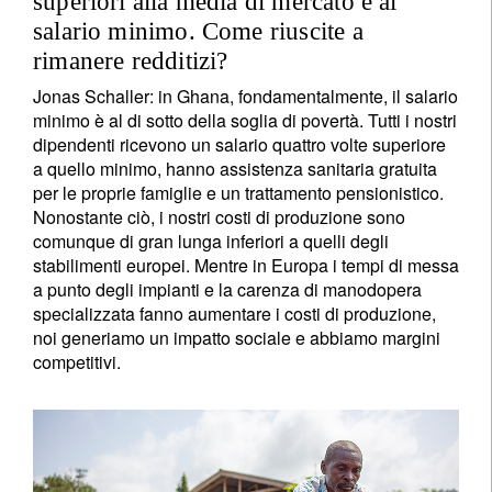
superiori alla media di mercato e al
salario minimo. Come riuscite a
rimanere redditizi?
Jonas Schaller: in Ghana, fondamentalmente, il salario
minimo è al di sotto della soglia di povertà. Tutti i nostri
dipendenti ricevono un salario quattro volte superiore
a quello minimo, hanno assistenza sanitaria gratuita
per le proprie famiglie e un trattamento pensionistico.
Nonostante ciò, i nostri costi di produzione sono
comunque di gran lunga inferiori a quelli degli
stabilimenti europei. Mentre in Europa i tempi di messa
Registrati per ricevere la nostra
a punto degli impianti e la carenza di manodopera
newsletter
specializzata fanno aumentare i costi di produzione,
noi generiamo un impatto sociale e abbiamo margini
E-mail
competitivi.
Titolo
Nome