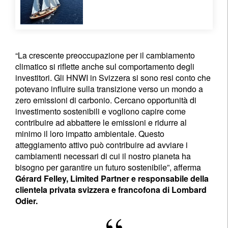
Registrati per ricevere la nostra
newsletter
“La crescente preoccupazione per il cambiamento
E-mail
climatico si riflette anche sul comportamento degli
investitori. Gli HNWI in Svizzera si sono resi conto che
potevano influire sulla transizione verso un mondo a
zero emissioni di carbonio. Cercano opportunità di
Titolo
Nome
investimento sostenibili e vogliono capire come
contribuire ad abbattere le emissioni e ridurre al
minimo il loro impatto ambientale. Questo
Cognome
atteggiamento attivo può contribuire ad avviare i
cambiamenti necessari di cui il nostro pianeta ha
bisogno per garantire un futuro sostenibile”, afferma
Paese di residenza
Gérard Felley, Limited Partner e responsabile della
clientela privata svizzera e francofona di Lombard
Odier.
Non sono un/una residente o cittadino/a degli Stati Uniti