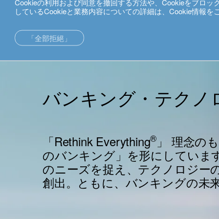
Cookieの利用および同意を撤回する方法や、Cookieをブ
しているCookieと業務内容についての詳細は、Cookie情報
日本語
「全部拒絕」
バンキングテクノロジー
アジアでの専門性
シンガポールオフィス
香港オフィス
インベストメント・ソリューション
バンキング・テクノ
ウェルス・マネジメント
東京オフィス
ウェルス・プランニング
®
「Rethink Everything
」
理念のも
のバンキング」を形にしていま
のニーズを捉え、テクノロジー
創出。ともに、バンキングの未