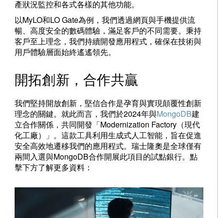
產狀況監控和各式各樣的其他功能。
以MyLO和LO Gate為例，我們透過網頁與手機提供流
暢、高度安全的數碼體驗，滿足客戶的不同需要。秉持
客戶至上理念，我們持續開發應用程式，確保在技術與
用戶體驗層面始終遙遙領先。
開拓創新，合作共贏
我們堅持開放創新，堅信合作是孕育與實現顛覆性創新
理念的關鍵。就此而言，我們於2024年與
MongoDB
建
立合作關係，共同開發「Modernization Factory（現代
化工廠）」。這款工具利用生成式人工智能，旨在促進
安全高效地遷移我們的應用程式。瑞士隆奧是全球僅有
兩間入選與MongoDB合作開展此項目的試點銀行。點
擊下方了解更多資料：