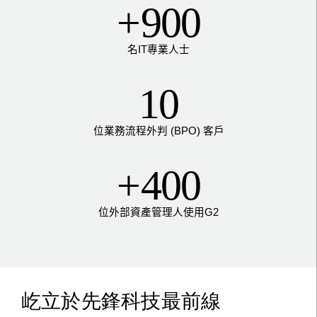
+
900
名
IT
專業人士
10
位業務流程外判
(BPO)
客戶
+
400
位
外部資產管理人使用
G2
屹立於先鋒科技最前線