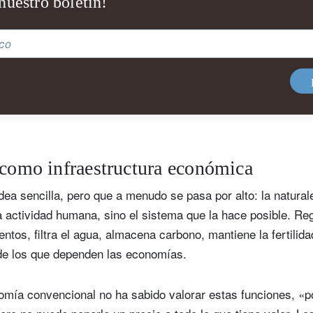
nuestro boletín!
ico
 como infraestructura económica
idea sencilla, pero que a menudo se pasa por alto: la natura
 actividad humana, sino el sistema que la hace posible. Reg
uscríbase a nuestro boletín!
entos, filtra el agua, almacena carbono, mantiene la fertilida
rreo electrónico
 de los que dependen las economías.
omía convencional no ha sabido valorar estas funciones, «po
Título
Nombre
Apellido
Select an Option