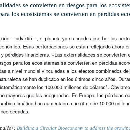
nalidades se convierten en riesgos para los ecosiste
para los ecosistemas se convierten en pérdidas e
lexión —advirtió—, el planeta ya no puede absorber las per
conómico. Esas perturbaciones se están reflejando ahora e
y pérdidas financieras. «Las externalidades se convierten e
iesgos para los ecosistemas se convierten en pérdidas eco
das a nivel mundial vinculadas a los efectos combinados del
naturaleza se han duplicado en los últimos cinco años. Duran
1
istemáticamente los 100.000 millones de dólares
. Obviame
o mayores que las aseguradas. En Europa, las pérdidas e
cambio climático han aumentado a un ritmo de 10.000 millon
cinco décadas.
inglés) :
Building a Circular Bioeconomy to address the growing r