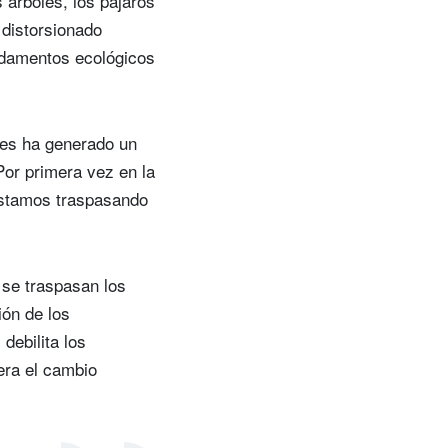
s árboles, los pájaros
 distorsionado
undamentos ecológicos
les ha generado un
Por primera vez en la
 estamos traspasando
 se traspasan los
ión de los
debilita los
era el cambio