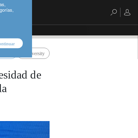
as,
gorías,
ontinuar
porate
biodiversity
cesidad de
la