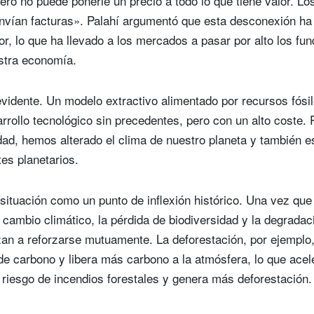
pero no puede ponerle un precio a todo lo que tiene valor. Lo
envían facturas». Palahí argumentó que esta desconexión ha
País de residencia
No resido en EE. UU. ni soy
Select an Option
lor, lo que ha llevado a los mercados a pasar por alto los f
ciudadano de dicho país
stra economía.
Regístrese ahora
vidente. Un modelo extractivo alimentado por recursos fósi
rrollo tecnológico sin precedentes, pero con un alto coste. 
idad, hemos alterado el clima de nuestro planeta y también
es planetarios.
 situación como un punto de inflexión histórico. Una vez que
l cambio climático, la pérdida de biodiversidad y la degradac
n a reforzarse mutuamente. La deforestación, por ejemplo, 
de carbono y libera más carbono a la atmósfera, lo que acel
 riesgo de incendios forestales y genera más deforestación.