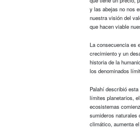
que tiene un precio, 
y las abejas no nos 
nuestra visión del va
que hacen viable nue
La consecuencia es e
crecimiento y un desa
historia de la human
los denominados límit
Palahí describió esta
límites planetarios, e
ecosistemas comienza
sumideros naturales 
climático, aumenta el