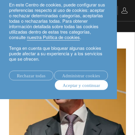
En este Centro de cookies, puede configurar sus
preferencias respecto al uso de cookies: aceptar
Español
o rechazar determinadas categorías, aceptarlas
todas o rechazarlas todas. Para obtener
información detallada sobre todas las cookies
acerca de nosotros.
Jean-Pascal Porcherot
utilizadas dentro de estas tres categorías,
consulte
nuestra Política de cookies
.
Tenga en cuenta que bloquear algunas cookies
puede afectar a su experiencia y a los servicios
que se ofrecen.
Rechazar todas
Administrar cookies
Aceptar y continuar